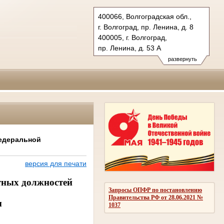
400066, Волгоградская обл.,
г. Волгоград, пр. Ленина, д. 8
400005, г. Волгоград,
пр. Ленина, д. 53 А
Тел.: (8442) 38-21-98, 23-87-44
развернуть
oblsud.vol@sudrf.ru
федеральной
версия для печати
нтных должностей
Запросы ОПФР по постановлению
Правительства РФ от 28.06.2021 №
ы
1037