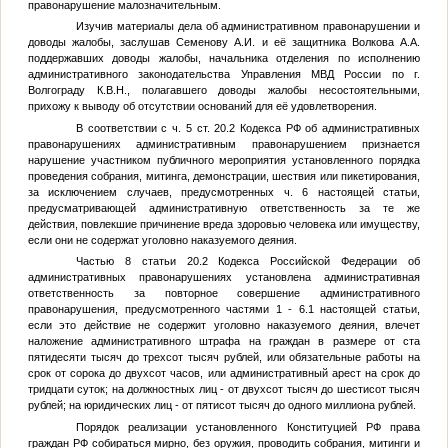
правонарушение малозначительным.
Изучив материалы дела об административном правонарушении и
доводы жалобы, заслушав Семенову А.И. и её защитника Волкова А.А.
поддержавших доводы жалобы, начальника отделения по исполнению
административного законодательства Управления МВД России по г.
Волгограду
К.В.Н.
, полагавшего доводы жалобы несостоятельными,
прихожу к выводу об отсутствии оснований для её удовлетворения.
В соответствии с ч. 5 ст. 20.2 Кодекса РФ об административных
правонарушениях административным правонарушением признается
нарушение участником публичного мероприятия установленного порядка
проведения собрания, митинга, демонстрации, шествия или пикетирования,
за исключением случаев, предусмотренных ч. 6 настоящей статьи,
предусматривающей административную ответственность за те же
действия, повлекшие причинение вреда здоровью человека или имуществу,
если они не содержат уголовно наказуемого деяния.
Частью 8 статьи 20.2 Кодекса Российской Федерации об
административных правонарушениях установлена административная
ответственность за повторное совершение административного
правонарушения, предусмотренного частями 1 - 6.1 настоящей статьи,
если это действие не содержит уголовно наказуемого деяния, влечет
наложение административного штрафа на граждан в размере от ста
пятидесяти тысяч до трехсот тысяч рублей, или обязательные работы на
срок от сорока до двухсот часов, или административный арест на срок до
тридцати суток; на должностных лиц - от двухсот тысяч до шестисот тысяч
рублей; на юридических лиц - от пятисот тысяч до одного миллиона рублей.
Порядок реализации установленного Конституцией РФ права
граждан РФ собираться мирно, без оружия, проводить собрания, митинги и