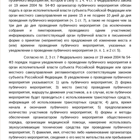
публичного мероприятия, которое в силу п. 1 ч. 4 ст. 5 Федерального закона
от 19 июня 2004 № 54-ФЗ организатор публичного мероприятия обязан
подать в орган исполнительной власти субъекта Российской Федерации или
орган местного самоуправления не ранее 15 и не позднее 10 дней до дня
проведения публичного мероприятия (ч. 1 ст. 7), а также не позднее чем за
три дня до дня проведения публичного мероприятия (за исключением
собрания и пикетирования, проводимого одним участником)
информировать соответствующий орган публичной власти в письменной
форме о принятии (непринятии) его предложения об изменении места и
(или) времени проведения публичного мероприятия, указанных в
уведомлении о проведении публичного мероприятия (п. п. 1. и 2 ст. 5).
Согласно пп. 2, 3 ст. 7 Федерального закона от 19 июня 2004 № 54-
ФЗ порядок подачи уведомления о проведении публичного мероприятия в
орган исполнительной власти субъекта Российской Федерации или орган
местного самоуправления регламентируется соответствующим законом
субъекта Российской Федерации. В уведомлении о проведении публичного
мероприятия указываются: 1) цель публичного мероприятия; 2) форма
публичного мероприятия; 3) место (места) проведения публичного
мероприятия, маршруты движения участников, а в случае, если публичное
мероприятие будет проводиться с использованием транспортных средств,
информация об использовании транспортных средств; 4) дата, время
начала и окончания публичного мероприятия; 5) предполагаемое
количество участников публичного мероприятия; 6) формы и методы
обеспечения организатором публичного мероприятия общественного
порядка, организации медицинской помощи, намерение использовать
звукоусиливающие технические средства при проведении публичного
мероприятия; 7) фамилия, имя, отчество либо наименование организатора
публичного мероприятия, сведения о его месте жительства или пребывания