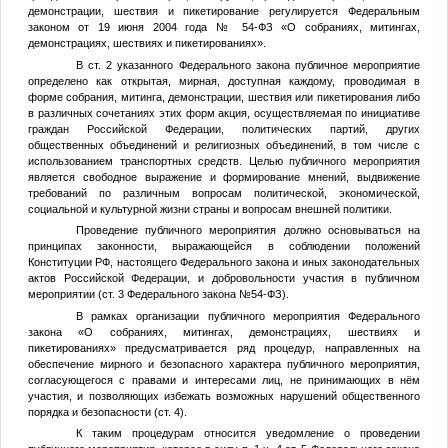
демонстрации, шествия и пикетирование регулируется Федеральным
законом от 19 июня 2004 года № 54-ФЗ «О собраниях, митингах,
демонстрациях, шествиях и пикетированиях».
В ст. 2 указанного Федерального закона публичное мероприятие
определено как открытая, мирная, доступная каждому, проводимая в
форме собрания, митинга, демонстрации, шествия или пикетирования либо
в различных сочетаниях этих форм акция, осуществляемая по инициативе
граждан Российской Федерации, политических партий, других
общественных объединений и религиозных объединений, в том числе с
использованием транспортных средств. Целью публичного мероприятия
является свободное выражение и формирование мнений, выдвижение
требований по различным вопросам политической, экономической,
социальной и культурной жизни страны и вопросам внешней политики.
Проведение публичного мероприятия должно основываться на
принципах законности, выражающейся в соблюдении положений
Конституции РФ, настоящего Федерального закона и иных законодательных
актов Российской Федерации, и добровольности участия в публичном
мероприятии (ст. 3 Федерального закона №54-ФЗ).
В рамках организации публичного мероприятия Федерального
закона «О собраниях, митингах, демонстрациях, шествиях и
пикетированиях» предусматривается ряд процедур, направленных на
обеспечение мирного и безопасного характера публичного мероприятия,
согласующегося с правами и интересами лиц, не принимающих в нём
участия, и позволяющих избежать возможных нарушений общественного
порядка и безопасности (ст. 4).
К таким процедурам относится уведомление о проведении