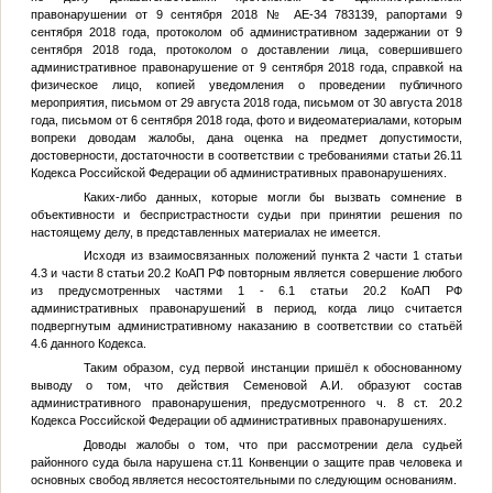
правонарушении от 9 сентября 2018 № АЕ-34 783139, рапортами 9
сентября 2018 года, протоколом об административном задержании от 9
сентября 2018 года, протоколом о доставлении лица, совершившего
административное правонарушение от 9 сентября 2018 года, справкой на
физическое лицо, копией уведомления о проведении публичного
мероприятия, письмом от 29 августа 2018 года, письмом от 30 августа 2018
года, письмом от 6 сентября 2018 года, фото и видеоматериалами, которым
вопреки доводам жалобы, дана оценка на предмет допустимости,
достоверности, достаточности в соответствии с требованиями статьи 26.11
Кодекса Российской Федерации об административных правонарушениях.
Каких-либо данных, которые могли бы вызвать сомнение в
объективности и беспристрастности судьи при принятии решения по
настоящему делу, в представленных материалах не имеется.
Исходя из взаимосвязанных положений пункта 2 части 1 статьи
4.3 и части 8 статьи 20.2 КоАП РФ повторным является совершение любого
из предусмотренных частями 1 - 6.1 статьи 20.2 КоАП РФ
административных правонарушений в период, когда лицо считается
подвергнутым административному наказанию в соответствии со статьёй
4.6 данного Кодекса.
Таким образом, суд первой инстанции пришёл к обоснованному
выводу о том, что действия Семеновой А.И. образуют состав
административного правонарушения, предусмотренного ч. 8 ст. 20.2
Кодекса Российской Федерации об административных правонарушениях.
Доводы жалобы о том, что при рассмотрении дела судьей
районного суда была нарушена ст.11 Конвенции о защите прав человека и
основных свобод является несостоятельными по следующим основаниям.