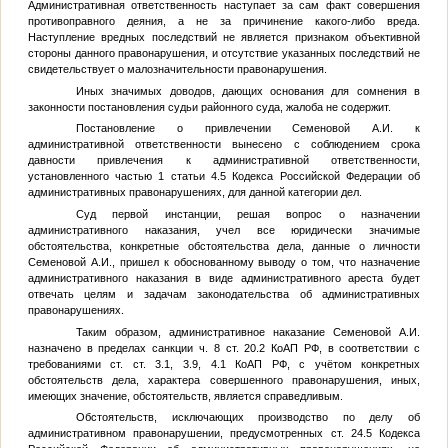
Административная ответственность наступает за сам факт совершения
противоправного деяния, а не за причинение какого-либо вреда.
Наступление вредных последствий не является признаком объективной
стороны данного правонарушения, и отсутствие указанных последствий не
свидетельствует о малозначительности правонарушения.
Иных значимых доводов, дающих основания для сомнения в
законности постановления судьи районного суда, жалоба не содержит.
Постановление о привлечении Семеновой А.И. к
административной ответственности вынесено с соблюдением срока
давности привлечения к административной ответственности,
установленного частью 1 статьи 4.5 Кодекса Российской Федерации об
административных правонарушениях, для данной категории дел.
Суд первой инстанции, решая вопрос о назначении
административного наказания, учел все юридически значимые
обстоятельства, конкретные обстоятельства дела, данные о личности
Семеновой А.И., пришел к обоснованному выводу о том, что назначение
административного наказания в виде административного ареста будет
отвечать целям и задачам законодательства об административных
правонарушениях.
Таким образом, административное наказание Семеновой А.И.
назначено в пределах санкции ч. 8 ст. 20.2 КоАП РФ, в соответствии с
требованиями ст. ст. 3.1, 3.9, 4.1 КоАП РФ, с учётом конкретных
обстоятельств дела, характера совершенного правонарушения, иных,
имеющих значение, обстоятельств, является справедливым.
Обстоятельств, исключающих производство по делу об
административном правонарушении, предусмотренных ст. 24.5 Кодекса