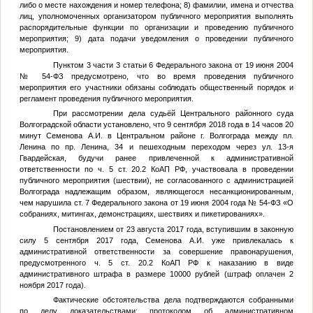
либо о месте нахождения и номер телефона; 8) фамилии, имена и отчества
лиц, уполномоченных организатором публичного мероприятия выполнять
распорядительные функции по организации и проведению публичного
мероприятия; 9) дата подачи уведомления о проведении публичного
мероприятия.
Пунктом 3 части 3 статьи 6 Федерального закона от 19 июня 2004
№ 54-ФЗ предусмотрено, что во время проведения публичного
мероприятия его участники обязаны соблюдать общественный порядок и
регламент проведения публичного мероприятия.
При рассмотрении дела судьёй Центрального районного суда
Волгоградской области установлено, что 9 сентября 2018 года в 14 часов 20
минут Семенова А.И. в Центральном районе г. Волгограда между пл.
Ленина по пр. Ленина, 34 и пешеходным переходом через ул. 13-я
Гвардейская, будучи ранее привлеченной к административной
ответственности по ч. 5 ст. 20.2 КоАП РФ, участвовала в проведении
публичного мероприятия (шествии), не согласованного с администрацией
Волгограда надлежащим образом, являющегося несанкционированным,
чем нарушила ст. 7 Федерального закона от 19 июня 2004 года № 54-ФЗ «О
собраниях, митингах, демонстрациях, шествиях и пикетированиях».
Постановлением от 23 августа 2017 года, вступившим в законную
силу 5 сентября 2017 года, Семенова А.И. уже привлекалась к
административной ответственности за совершение правонарушения,
предусмотренного ч. 5 ст. 20.2 КоАП РФ к наказанию в виде
административного штрафа в размере 10000 рублей (штраф оплачен 2
ноября 2017 года).
Фактические обстоятельства дела подтверждаются собранными
по делу доказательствами: протоколом об административном