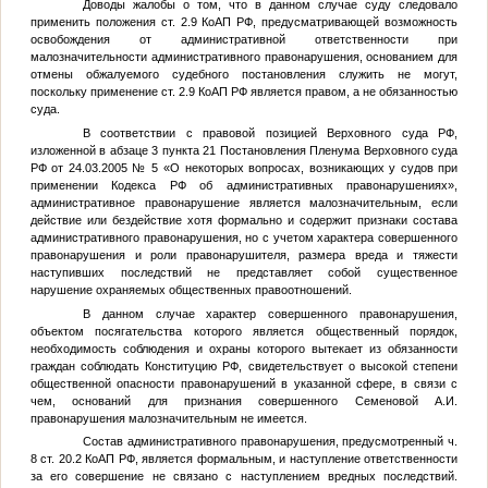
Доводы жалобы о том, что в данном случае суду следовало
применить положения ст. 2.9 КоАП РФ, предусматривающей возможность
освобождения от административной ответственности при
малозначительности административного правонарушения, основанием для
отмены обжалуемого судебного постановления служить не могут,
поскольку применение ст. 2.9 КоАП РФ является правом, а не обязанностью
суда.
В соответствии с правовой позицией Верховного суда РФ,
изложенной в абзаце 3 пункта 21 Постановления Пленума Верховного суда
РФ от 24.03.2005 № 5 «О некоторых вопросах, возникающих у судов при
применении Кодекса РФ об административных правонарушениях»,
административное правонарушение является малозначительным, если
действие или бездействие хотя формально и содержит признаки состава
административного правонарушения, но с учетом характера совершенного
правонарушения и роли правонарушителя, размера вреда и тяжести
наступивших последствий не представляет собой существенное
нарушение охраняемых общественных правоотношений.
В данном случае характер совершенного правонарушения,
объектом посягательства которого является общественный порядок,
необходимость соблюдения и охраны которого вытекает из обязанности
граждан соблюдать Конституцию РФ, свидетельствует о высокой степени
общественной опасности правонарушений в указанной сфере, в связи с
чем, оснований для признания совершенного Семеновой А.И.
правонарушения малозначительным не имеется.
Состав административного правонарушения, предусмотренный ч.
8 ст. 20.2 КоАП РФ, является формальным, и наступление ответственности
за его совершение не связано с наступлением вредных последствий.