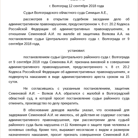
г. Волгоград 12 сентября 2018 года
Судья Волгоградского областного суда Синицын А.Е.,
рассмотрев в открытом судебном заседании дело об
административном правонарушении, предусмотренном ч. 8 ст. 20.2 Кодекса
Российской Федерации об административных правонарушениях, в
отношении
Семеновой А.И.
по жалобе её защитника
Волкова А.А.
на
постановление судьи Центрального районного суда г. Волгограда от 9
сентября 2018 года,
установил:
постановлением судьи Центрального районного суда г. Волгограда
от 9 сентября 2018 года Семенова А.И. признана виновной в совершении
административного правонарушения, предусмотренного ч. 8 ст. 20.2
Кодекса Российской Федерации об административных правонарушениях, и
подвергнута наказанию в виде административного ареста сроком на 15
суток.
Не согласившись с указанным постановлением, защитник
Семеновой А.И. – Волков А.А. обратился с жалобой в Волгоградский
областной суд, в которой просит постановление судьи районного суда
отменить, производство по делу прекратить.
В обоснование доводов жалобы указал, что оснований для
задержания Семеновой А.И. не имелось, её действия не содержат состава
административного правонарушения, при рассмотрении дела судьей
районного суда была нарушена ст.11 Конвенции о защите прав человека и
основных свобод. Кроме того, выражает несогласие с видом и размером
назначенного наказания, просит признать совершенное Семеновой А.И.