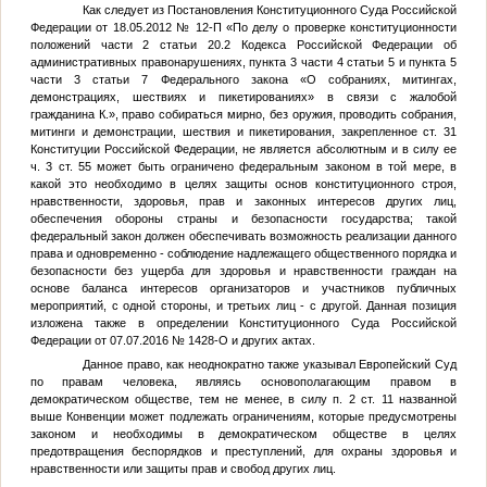
Как следует из Постановления Конституционного Суда Российской
Федерации от 18.05.2012 № 12-П «По делу о проверке конституционности
положений части 2 статьи 20.2 Кодекса Российской Федерации об
административных правонарушениях, пункта 3 части 4 статьи 5 и пункта 5
части 3 статьи 7 Федерального закона «О собраниях, митингах,
демонстрациях, шествиях и пикетированиях» в связи с жалобой
гражданина К.», право собираться мирно, без оружия, проводить собрания,
митинги и демонстрации, шествия и пикетирования, закрепленное ст. 31
Конституции Российской Федерации, не является абсолютным и в силу ее
ч. 3 ст. 55 может быть ограничено федеральным законом в той мере, в
какой это необходимо в целях защиты основ конституционного строя,
нравственности, здоровья, прав и законных интересов других лиц,
обеспечения обороны страны и безопасности государства; такой
федеральный закон должен обеспечивать возможность реализации данного
права и одновременно - соблюдение надлежащего общественного порядка и
безопасности без ущерба для здоровья и нравственности граждан на
основе баланса интересов организаторов и участников публичных
мероприятий, с одной стороны, и третьих лиц - с другой. Данная позиция
изложена также в определении Конституционного Суда Российской
Федерации от 07.07.2016 № 1428-О и других актах.
Данное право, как неоднократно также указывал Европейский Суд
по правам человека, являясь основополагающим правом в
демократическом обществе, тем не менее, в силу п. 2 ст. 11 названной
выше Конвенции может подлежать ограничениям, которые предусмотрены
законом и необходимы в демократическом обществе в целях
предотвращения беспорядков и преступлений, для охраны здоровья и
нравственности или защиты прав и свобод других лиц.