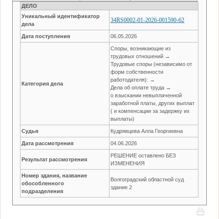
ДЕЛО
Уникальный идентификатор
34RS0002-01-2026-001590-62
дела
Дата поступления
06.05.2026
Споры, возникающие из
трудовых отношений →
Трудовые споры (независимо от
форм собственности
работодателя): →
Категория дела
Дела об оплате труда →
о взыскании невыплаченной
заработной платы, других выплат
( и компенсации за задержку их
выплаты)
Судья
Кудрявцева Алла Георгиевна
Дата рассмотрения
04.06.2026
РЕШЕНИЕ оставлено БЕЗ
Результат рассмотрения
ИЗМЕНЕНИЯ
Номер здания, название
Волгоградский областной суд
обособленного
здание 2
подразделения