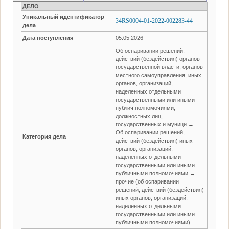
ДЕЛО
Уникальный идентификатор
34RS0004-01-2022-002283-44
дела
Дата поступления
05.05.2026
Об оспаривании решений,
действий (бездействия) органов
государственной власти, органов
местного самоуправления, иных
органов, организаций,
наделенных отдельными
государственными или иными
публич.полномочиями,
должностных лиц,
государственных и муници →
Об оспаривании решений,
Категория дела
действий (бездействия) иных
органов, организаций,
наделенных отдельными
государственными или иными
публичными полномочиями →
прочие (об оспаривании
решений, действий (бездействия)
иных органов, организаций,
наделенных отдельными
государственными или иными
публичными полномочиями)