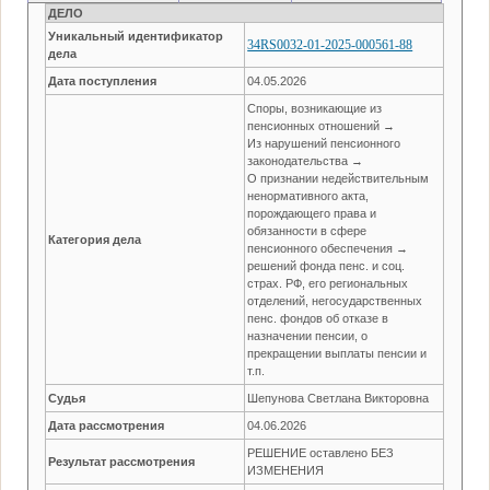
ДЕЛО
Уникальный идентификатор
34RS0032-01-2025-000561-88
дела
Дата поступления
04.05.2026
Споры, возникающие из
пенсионных отношений →
Из нарушений пенсионного
законодательства →
О признании недействительным
ненормативного акта,
порождающего права и
обязанности в сфере
Категория дела
пенсионного обеспечения →
решений фонда пенс. и соц.
страх. РФ, его региональных
отделений, негосударственных
пенс. фондов об отказе в
назначении пенсии, о
прекращении выплаты пенсии и
т.п.
Судья
Шепунова Светлана Викторовна
Дата рассмотрения
04.06.2026
РЕШЕНИЕ оставлено БЕЗ
Результат рассмотрения
ИЗМЕНЕНИЯ