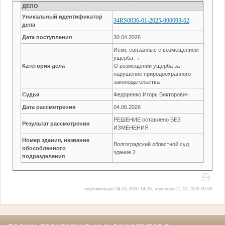
ДЕЛО
Уникальный идентификатор
34RS0036-01-2025-000693-62
дела
Дата поступления
30.04.2026
Иски, связанные с возмещением
ущерба →
Категория дела
О возмещении ущерба за
нарушение природоохранного
законодательства
Судья
Федоренко Игорь Викторович
Дата рассмотрения
04.06.2026
РЕШЕНИЕ оставлено БЕЗ
Результат рассмотрения
ИЗМЕНЕНИЯ
Номер здания, название
Волгоградский областной суд
обособленного
здание 2
подразделения
опубликовано 04.05.2026 14:28, изменено 21.07.2026 09:06