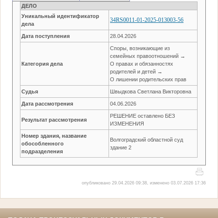
ДЕЛО
Уникальный идентификатор
34RS0011-01-2025-013003-56
дела
Дата поступления
28.04.2026
Споры, возникающие из
семейных правоотношений →
Категория дела
О правах и обязанностях
родителей и детей →
О лишении родительских прав
Судья
Швыдкова Светлана Викторовна
Дата рассмотрения
04.06.2026
РЕШЕНИЕ оставлено БЕЗ
Результат рассмотрения
ИЗМЕНЕНИЯ
Номер здания, название
Волгоградский областной суд
обособленного
здание 2
подразделения
опубликовано 29.04.2026 09:38, изменено 03.07.2026 17:36