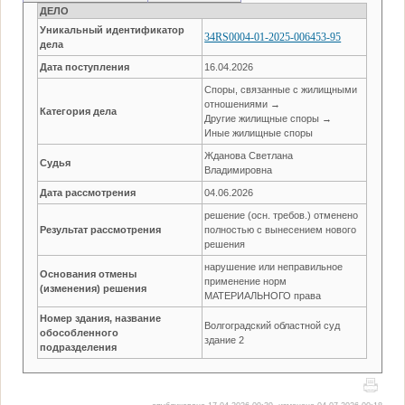
ДЕЛО
Уникальный идентификатор
34RS0004-01-2025-006453-95
дела
Дата поступления
16.04.2026
Споры, связанные с жилищными
отношениями →
Категория дела
Другие жилищные споры →
Иные жилищные споры
Жданова Светлана
Судья
Владимировна
Дата рассмотрения
04.06.2026
решение (осн. требов.) отменено
Результат рассмотрения
полностью с вынесением нового
решения
нарушение или неправильное
Основания отмены
применение норм
(изменения) решения
МАТЕРИАЛЬНОГО права
Номер здания, название
Волгоградский областной суд
обособленного
здание 2
подразделения