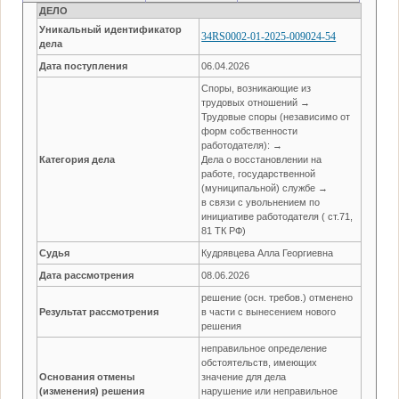
ДЕЛО
Уникальный идентификатор
34RS0002-01-2025-009024-54
дела
Дата поступления
06.04.2026
Споры, возникающие из
трудовых отношений →
Трудовые споры (независимо от
форм собственности
работодателя): →
Категория дела
Дела о восстановлении на
работе, государственной
(муниципальной) службе →
в связи с увольнением по
инициативе работодателя ( ст.71,
81 ТК РФ)
Судья
Кудрявцева Алла Георгиевна
Дата рассмотрения
08.06.2026
решение (осн. требов.) отменено
Результат рассмотрения
в части с вынесением нового
решения
неправильное определение
обстоятельств, имеющих
Основания отмены
значение для дела
(изменения) решения
нарушение или неправильное