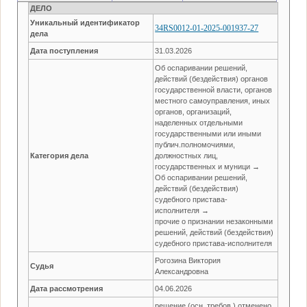
ДЕЛО
Уникальный идентификатор
34RS0012-01-2025-001937-27
дела
Дата поступления
31.03.2026
Об оспаривании решений,
действий (бездействия) органов
государственной власти, органов
местного самоуправления, иных
органов, организаций,
наделенных отдельными
государственными или иными
публич.полномочиями,
Категория дела
должностных лиц,
государственных и муници →
Об оспаривании решений,
действий (бездействия)
судебного пристава-
исполнителя →
прочие о признании незаконными
решений, действий (бездействия)
судебного пристава-исполнителя
Рогозина Виктория
Судья
Александровна
Дата рассмотрения
04.06.2026
решение (осн. требов.) отменено