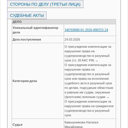
СТОРОНЫ ПО ДЕЛУ (ТРЕТЬИ ЛИЦА)
СУДЕБНЫЕ АКТЫ
ДЕЛО
Уникальный идентификатор
34OS0000-01-2026-000353-24
дела
Дата поступления
24.03.2026
О присуждении компенсации за
нарушение права на
судопроизводство в разумный
срок (гл. 26 КАС РФ) →
О присуждении компенсации за
нарушение права на
судопроизводство в разумный
срок или права на исполнение
Категория дела
судебного акта в разумный срок
по делам, подсудным областным
и равным им судам, окружным
(флотским) военным судам →
О присуждении компенсации за
нарушение права на гражданское
судопроизводства в разумный
срок
Камышникова Наталья
Судья
Михайловна