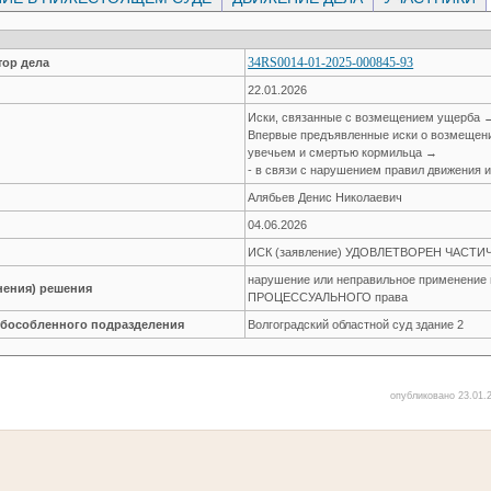
34RS0014-01-2025-000845-93
ор дела
22.01.2026
Иски, связанные с возмещением ущерба 
Впервые предъявленные иски о возмещени
увечьем и смертью кормильца →
- в связи с нарушением правил движения 
Алябьев Денис Николаевич
04.06.2026
ИСК (заявление) УДОВЛЕТВОРЕН ЧАСТИ
нарушение или неправильное применение
нения) решения
ПРОЦЕССУАЛЬНОГО права
обособленного подразделения
Волгоградский областной суд здание 2
опубликовано 23.01.2