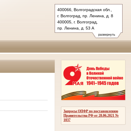
400066, Волгоградская обл.,
г. Волгоград, пр. Ленина, д. 8
400005, г. Волгоград,
пр. Ленина, д. 53 А
Тел.: (8442) 38-21-98, 23-87-44
развернуть
oblsud.vol@sudrf.ru
Запросы ОПФР по постановлению
Правительства РФ от 28.06.2021 №
1037