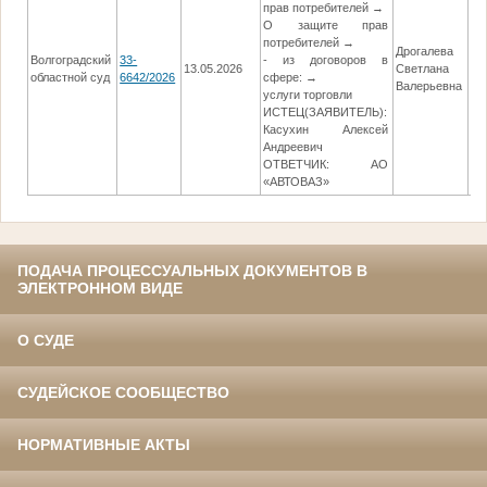
прав потребителей →
О защите прав
потребителей →
Дрогалева
Волгоградский
33-
- из договоров в
13.05.2026
Светлана
04
областной суд
6642/2026
сфере: →
Валерьевна
услуги торговли
ИСТЕЦ(ЗАЯВИТЕЛЬ):
Касухин Алексей
Андреевич
ОТВЕТЧИК: АО
«АВТОВАЗ»
ПОДАЧА ПРОЦЕССУАЛЬНЫХ ДОКУМЕНТОВ В
ЭЛЕКТРОННОМ ВИДЕ
О СУДЕ
СУДЕЙСКОЕ СООБЩЕСТВО
НОРМАТИВНЫЕ АКТЫ