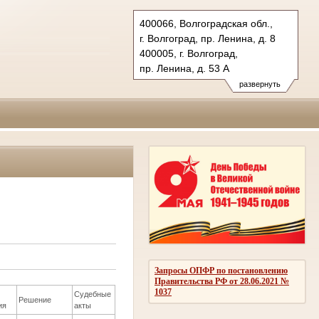
400066, Волгоградская обл.,
г. Волгоград, пр. Ленина, д. 8
400005, г. Волгоград,
пр. Ленина, д. 53 А
Тел.: (8442) 38-21-98, 23-87-44
развернуть
oblsud.vol@sudrf.ru
Запросы ОПФР по постановлению
Правительства РФ от 28.06.2021 №
1037
Судебные
Решение
ия
акты