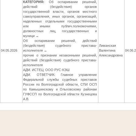
КАТЕГОРИЯ:
Об оспаривании решений,
действий (бездействия) органов
государственной власти, органов местного
самоуправления, иных органов, организаций,
наделенных отдельными государственными
или иными публич.полномочиями,
должностных лиц, государственных и
муници →
Об оспаривании решений, действий
(бездействия) судебного пристава-
Лиманская
04.05.2026
исполнителя →
Валентина
04.06.
прочие о признании незаконными решений,
Александровна
действий (бездействия) судебного пристава-
исполнителя
АДМ. ИСТЕЦ: ООО РУС-КЭШ
АДМ. ОТВЕТЧИК: Главное управление
Федеральной службы судебных приставов
России по Волгоградской области, СПИ ОСП
по Камышинскому и Ольховскому районам
ГУФССП по Волгоградской области Кузнецова
А.В.