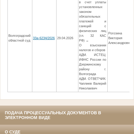
в счет уплаты
установленных
законом
обязательных
платежей и
санкций с
физических лиц
Рогозина
Волгоградский
(гл. 32 КАС
33а-6234/2026
29.04.2026
Виктория
областной суд
РФ) →
Александровна
О взыскании
налогов и сборов
АДМ. ИСТЕЦ:
ИФНС России по
Дзержинскому
району г.
Волгограда
АДМ. ОТВЕТЧИК:
Чаплиев Валерий
Николаевич
ПОДАЧА ПРОЦЕССУАЛЬНЫХ ДОКУМЕНТОВ В
ЭЛЕКТРОННОМ ВИДЕ
О СУДЕ