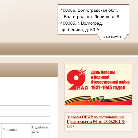
400066, Волгоградская обл.,
г. Волгоград, пр. Ленина, д. 8
400005, г. Волгоград,
пр. Ленина, д. 53 А
Тел.: (8442) 38-21-98, 23-87-44
развернуть
oblsud.vol@sudrf.ru
Запросы ОПФР по постановлению
Правительства РФ от 28.06.2021 №
1037
Судебные
Решение
акты