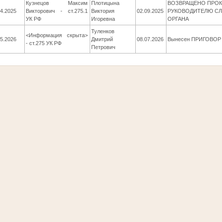
Кузнецов Максим
Плотицына
ВОЗВРАЩЕНО ПРОК
04.2025
Викторович - ст.275.1
Виктория
02.09.2025
РУКОВОДИТЕЛЮ С
УК РФ
Игоревна
ОРГАНА
Туленков
<Информация скрыта>
05.2026
Дмитрий
08.07.2026
Вынесен ПРИГОВОР
- ст.275 УК РФ
Петрович