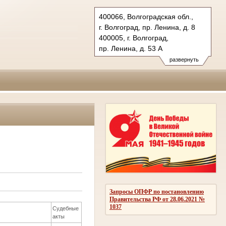
400066, Волгоградская обл.,
г. Волгоград, пр. Ленина, д. 8
400005, г. Волгоград,
пр. Ленина, д. 53 А
Тел.: (8442) 38-21-98, 23-87-44
развернуть
oblsud.vol@sudrf.ru
Запросы ОПФР по постановлению
Правительства РФ от 28.06.2021 №
1037
Судебные
акты