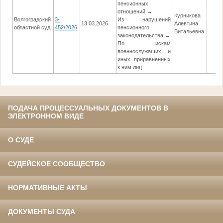
пенсионных
отношений →
Курникова
Волгоградский
3-
Из нарушений
13.03.2026
Алевтина
областной суд
452/2026
пенсионного
Витальевна
законодательства →
По искам
военнослужащих и
иных приравненных
к ним лиц
ПОДАЧА ПРОЦЕССУАЛЬНЫХ ДОКУМЕНТОВ В
ЭЛЕКТРОННОМ ВИДЕ
О СУДЕ
СУДЕЙСКОЕ СООБЩЕСТВО
НОРМАТИВНЫЕ АКТЫ
ДОКУМЕНТЫ СУДА