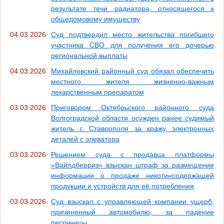
результате течи радиатора, относящегося к
общедомовому имуществу
04.03.2026
Суд подтвердил место жительства погибшего
участника СВО для получения его дочерью
региональной выплаты
04.03.2026
Михайловский районный суд обязал обеспечить
местного жителя жизненно-важным
лекарственным препаратом
03.03.2026
Приговором Октябрьского районного суда
Волгоградской области осужден ранее судимый
житель г. Ставрополя за кражу электронных
деталей с элеватора
03.03.2026
Решением суда с продавца платформы
«Вайлдберриз» взыскан штраф за размещение
информации о продаже никотинсодержащей
продукции и устройств для её потребления
03.03.2026
Суд взыскал с управляющей компании ущерб,
причиненный автомобилю, за падение
песочницы