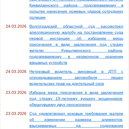
Киквидзенского района, подозреваемому в
попытке нанесения ножевых ударов сотруднику
полиции
24.03.2026
Волгоградский областной суд рассмотрел
апелляционную жалобу на постановление суда
первой инстанции об избрании меры
пресечения в виде заключения под стражу
жителю Кумылженского района,
подозреваемому в незаконном хранении
взрывных устройств
24.03.2026
Нетрезвый водитель, виновный в ДТП с
опрокидыванием автомобиля, лишен
водительских прав на длительный срок
23.03.2026
Избрана мера пресечения в виде заключения
под стражу 19-летнему курьеру мошенников,
обманувшему двух пенсионерок
23.03.2026
Суд удовлетворил исковые требования матери
об изменении размера алиментов,
взыскиваемых на содержание