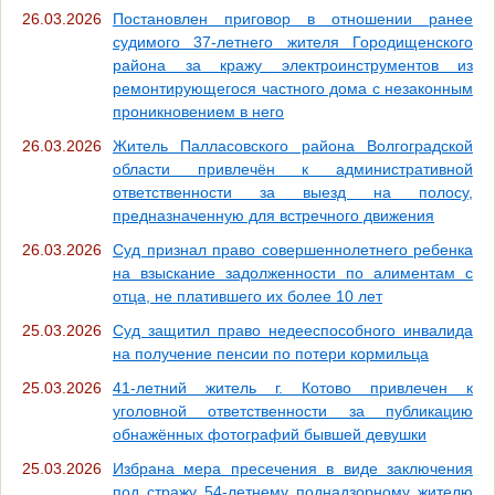
26.03.2026
Постановлен приговор в отношении ранее
судимого 37-летнего жителя Городищенского
района за кражу электроинструментов из
ремонтирующегося частного дома с незаконным
проникновением в него
26.03.2026
Житель Палласовского района Волгоградской
области привлечён к административной
ответственности за выезд на полосу,
предназначенную для встречного движения
26.03.2026
Суд признал право совершеннолетнего ребенка
на взыскание задолженности по алиментам с
отца, не платившего их более 10 лет
25.03.2026
Суд защитил право недееспособного инвалида
на получение пенсии по потери кормильца
25.03.2026
41-летний житель г. Котово привлечен к
уголовной ответственности за публикацию
обнажённых фотографий бывшей девушки
25.03.2026
Избрана мера пресечения в виде заключения
под стражу 54-летнему поднадзорному жителю