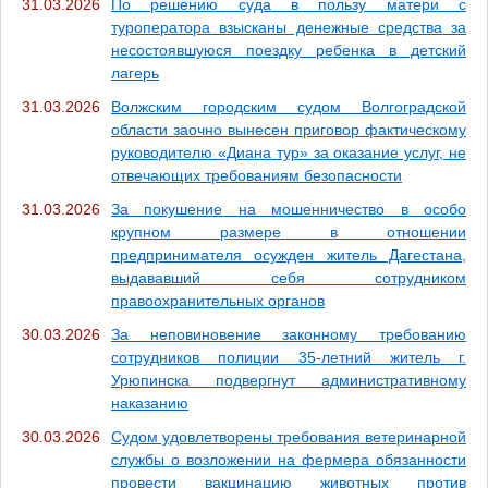
31.03.2026
По решению суда в пользу матери с
туроператора взысканы денежные средства за
несостоявшуюся поездку ребенка в детский
лагерь
31.03.2026
Волжским городским судом Волгоградской
области заочно вынесен приговор фактическому
руководителю «Диана тур» за оказание услуг, не
отвечающих требованиям безопасности
31.03.2026
За покушение на мошенничество в особо
крупном размере в отношении
предпринимателя осужден житель Дагестана,
выдававший себя сотрудником
правоохранительных органов
30.03.2026
За неповиновение законному требованию
сотрудников полиции 35-летний житель г.
Урюпинска подвергнут административному
наказанию
30.03.2026
Судом удовлетворены требования ветеринарной
службы о возложении на фермера обязанности
провести вакцинацию животных против