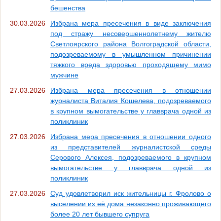
бешенства
30.03.2026
Избрана мера пресечения в виде заключения
под стражу несовершеннолетнему жителю
Светлоярского района Волгоградской области,
подозреваемому в умышленном причинении
тяжкого вреда здоровью проходящему мимо
мужчине
27.03.2026
Избрана мера пресечения в отношении
журналиста Виталия Кошелева, подозреваемого
в крупном вымогательстве у главврача одной из
поликлиник
27.03.2026
Избрана мера пресечения в отношении одного
из представителей журналистской среды
Серового Алексея, подозреваемого в крупном
вымогательстве у главврача одной из
поликлиник
27.03.2026
Суд удовлетворил иск жительницы г. Фролово о
выселении из её дома незаконно проживающего
более 20 лет бывшего супруга