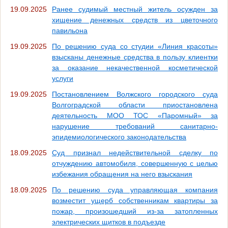
19.09.2025
Ранее судимый местный житель осужден за
хищение денежных средств из цветочного
павильона
19.09.2025
По решению суда со студии «Линия красоты»
взысканы денежные средства в пользу клиентки
за оказание некачественной косметической
услуги
19.09.2025
Постановлением Волжского городского суда
Волгоградской области приостановлена
деятельность МОО ТОС «Паромный» за
нарушение требований санитарно-
эпидемиологического законодательства
18.09.2025
Суд признал недействительной сделку по
отчуждению автомобиля, совершенную с целью
избежания обращения на него взыскания
18.09.2025
По решению суда управляющая компания
возместит ущерб собственникам квартиры за
пожар, произошедший из-за затопленных
электрических щитков в подъезде