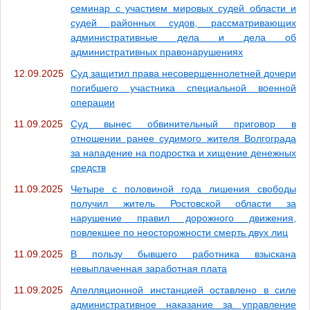
семинар с участием мировых судей области и
судей районных судов, рассматривающих
административные дела и дела об
административных правонарушениях
12.09.2025
Суд защитил права несовершеннолетней дочери
погибшего участника специальной военной
операции
11.09.2025
Суд вынес обвинительный приговор в
отношении ранее судимого жителя Волгограда
за нападение на подростка и хищение денежных
средств
11.09.2025
Четыре с половиной года лишения свободы
получил житель Ростовской области за
нарушение правил дорожного движения,
повлекшее по неосторожности смерть двух лиц
11.09.2025
В пользу бывшего работника взыскана
невыплаченная заработная плата
11.09.2025
Апелляционной инстанцией оставлено в силе
административное наказание за управление