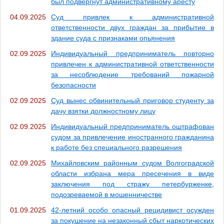
был подвергнут административному аресту
04.09.2025
Суд привлек к административной
ответственности двух граждан за прибытие в
здание суда с признаками опьянения
02.09.2025
Индивидуальный предприниматель повторно
привлечен к административной ответственности
за несоблюдение требований пожарной
безопасности
02.09.2025
Суд вынес обвинительный приговор студенту за
дачу взятки должностному лицу
02.09.2025
Индивидуальный предприниматель оштрафован
судом за привлечение иностранного гражданина
к работе без специального разрешения
02.09.2025
Михайловским районным судом Волгоградской
области избрана мера пресечения в виде
заключения под стражу петербурженке,
подозреваемой в мошенничестве
01.09.2025
42-летний особо опасный рецидивист осужден
за покушение на незаконный сбыт наркотических