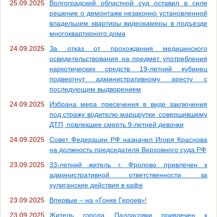
25.09.2025
Волгоградский областной суд оставил в силе
решение о демонтаже незаконно установленной
владельцем квартиры видеокамеры в подъезде
многоквартирного дома
24.09.2025
За отказ от прохождения медицинского
освидетельствования на предмет употребления
наркотических средств 19-летний кубинец
подвергнут административному аресту с
последующим выдворением
24.09.2025
Избрана мера пресечения в виде заключения
под стражу водителю маршрутки, совершившему
ДТП, повлекшее смерть 9-летней девочки
24.09.2025
Совет Федерации РФ назначил Игоря Краснова
на должность председателя Верховного суда РФ
23.09.2025
33-летний житель г. Фролово привлечен к
административной ответственности за
хулиганские действия в кафе
23.09.2025
Впервые – на «Гонке Героев»!
23.09.2025
Житель города Палласовки привлечен к