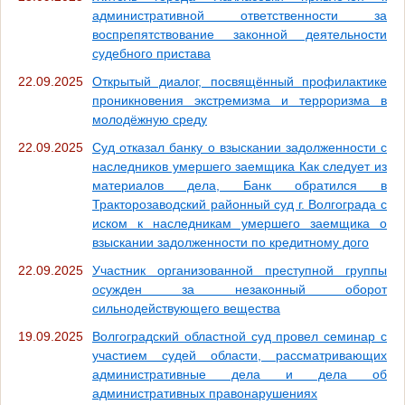
административной ответственности за
воспрепятствование законной деятельности
судебного пристава
22.09.2025
Открытый диалог, посвящённый профилактике
проникновения экстремизма и терроризма в
молодёжную среду
22.09.2025
Суд отказал банку о взыскании задолженности с
наследников умершего заемщика Как следует из
материалов дела, Банк обратился в
Тракторозаводский районный суд г. Волгограда с
иском к наследникам умершего заемщика о
взыскании задолженности по кредитному дого
22.09.2025
Участник организованной преступной группы
осужден за незаконный оборот
сильнодействующего вещества
19.09.2025
Волгоградский областной суд провел семинар с
участием судей области, рассматривающих
административные дела и дела об
административных правонарушениях