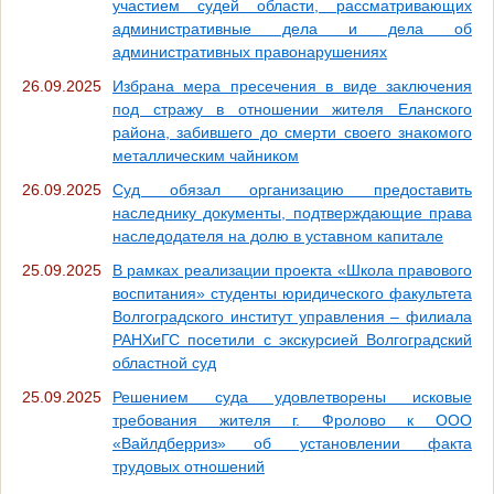
участием судей области, рассматривающих
административные дела и дела об
административных правонарушениях
26.09.2025
Избрана мера пресечения в виде заключения
под стражу в отношении жителя Еланского
района, забившего до смерти своего знакомого
металлическим чайником
26.09.2025
Суд обязал организацию предоставить
наследнику документы, подтверждающие права
наследодателя на долю в уставном капитале
25.09.2025
В рамках реализации проекта «Школа правового
воспитания» студенты юридического факультета
Волгоградского институт управления – филиала
РАНХиГС посетили с экскурсией Волгоградский
областной суд
25.09.2025
Решением суда удовлетворены исковые
требования жителя г. Фролово к ООО
«Вайлдберриз» об установлении факта
трудовых отношений