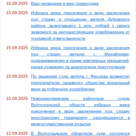
15.09.2025
Ваш проводник в мир правосудия
15.09.2025
Избрана мера пресечения в виде заключения
под стражу в отношении жителя Дубовского
района, вымогавшего 1 млн. рублей у своего
знакомого за несуществующее освобождение от
уголовной ответственности
15.09.2025
Избрана мера пресечения в виде заключения
под стражу жителю г. Михайловки,
подозреваемому в краже ювелирных украшений,
ранее судимому за аналогичное преступление
15.09.2025
По решению суда житель г. Фролово возместит
председателю гаражного общества моральный
вред за публичное оскорбление
15.09.2025
Новониколаевским районным судом
Волгоградской области избрана мера
пресечения в виде заключения под стражу
иностранному гражданину, находящемуся в
межгосударственном розыске
12.09.2025
В Волгоградском областном суде состоялся