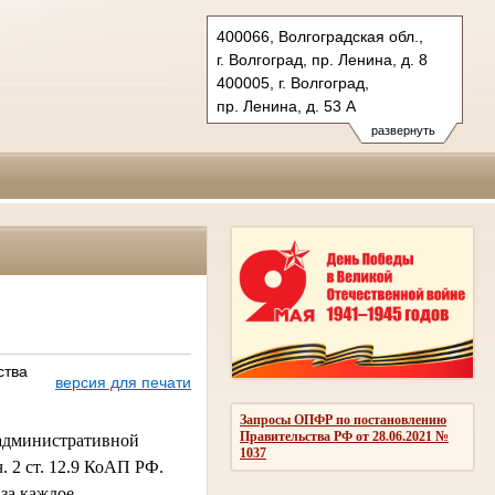
400066, Волгоградская обл.,
г. Волгоград, пр. Ленина, д. 8
400005, г. Волгоград,
пр. Ленина, д. 53 А
Тел.: (8442) 38-21-98, 23-87-44
развернуть
oblsud.vol@sudrf.ru
ства
версия для печати
Запросы ОПФР по постановлению
Правительства РФ от 28.06.2021 №
к административной
1037
 2 ст. 12.9 КоАП РФ.
за каждое