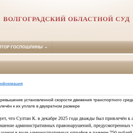
ВОЛГОГРАДСКИЙ ОБЛАСТНОЙ СУД
ЯТОР ГОСПОШЛИНЫ
информация
превышение установленной скорости движения транспортного сред
влечён к их уплате в двукратном размере
ует, что Султан К. в декабре 2025 года дважды был привлечён 
ершение административных правонарушений, предусмотренных ч.
азания в виде административных штрафов в размере 750 рублей 