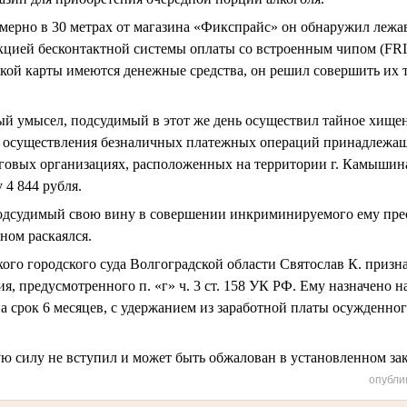
мерно в 30 метрах от магазина «Фикспрайс» он обнаружил лежа
кцией бесконтактной системы оплаты со встроенным чипом (FRID
ской карты имеются денежные средства, он решил совершить их
ый умысел, подсудимый в этот же день осуществил тайное хище
ем осуществления безналичных платежных операций принадлежа
рговых организациях, расположенных на территории г. Камышин
 4 844 рубля.
подсудимый свою вину в совершении инкриминируемого ему пре
ном раскаялся.
го городского суда Волгоградской области Святослав К. призн
, предусмотренного п. «г» ч. 3 ст. 158 УК РФ. Ему назначено н
а срок 6 месяцев, с удержанием из заработной платы осужденног
ую силу не вступил и может быть обжалован в установленном за
опубли