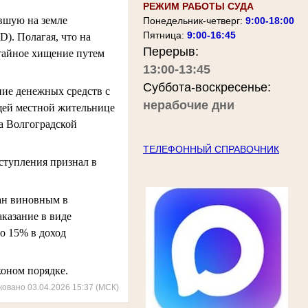
РЕЖИМ РАБОТЫ СУДА
вшую на земле
Понедельник-четверг:
9:00-18:00
Пятница:
9:00-16:45
). Полагая, что на
Перерыв:
 тайное хищение путем
13:00-13:45
Суббота-воскресенье:
ние денежных средств с
нерабочие дни
щей местной жительнице
а Волгоградской
ТЕЛЕФОННЫЙ СПРАВОЧНИК
ступления признал в
ан виновным в
аказание в виде
о 15% в доход
коном порядке.
ковано 03.04.2026 15:37 (МСК)