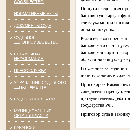
СООБЩЕСТВО
По пути следования при
НОРМАТИВНЫЕ АКТЫ
банковскую карту с фун
счету указанной банков
ДОКУМЕНТЫ СУДА
оплаты покупок.
СУДЕБНОЕ
Реализуя свой преступн
ДЕЛОПРОИЗВОДСТВО
банковского счета пут
банковской картой в то
СПРАВОЧНАЯ
ИНФОРМАЦИЯ
области на общую сумму
В судебном заседании 
ПРЕСС-СЛУЖБА
полном объеме, в содеян
УПРАВЛЕНИЕ СУДЕБНОГО
Приговором Камышинско
ДЕПАРТАМЕНТА
совершении преступления
принудительных работ н
СУДЫ СУБЪЕКТА РФ
государства РФ.
МУНИЦИПАЛЬНЫЕ
Приговор суда в законн
ОРГАНЫ ВЛАСТИ
ВАКАНСИИ