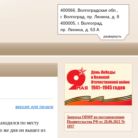
400066, Волгоградская обл.,
г. Волгоград, пр. Ленина, д. 8
400005, г. Волгоград,
пр. Ленина, д. 53 А
Тел.: (8442) 38-21-98, 23-87-44
развернуть
oblsud.vol@sudrf.ru
версия для печати
Запросы ОПФР по постановлению
Правительства РФ от 28.06.2021 №
находился по месту
1037
го же дня он вышел из