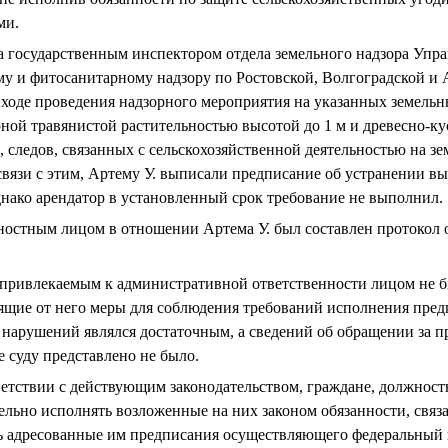
ми.
ода государственным инспектором отдела земельного надзора Уп
у и фитосанитарному надзору по Ростовской, Волгоградской и 
ходе проведения надзорного мероприятия на указанных земельн
рной травянистой растительностью высотой до 1 м и древесно-ку
, следов, связанных с сельскохозяйственной деятельностью на з
связи с этим, Артему У. выписали предписание об устранении 
Однако арендатор в установленный срок требование не выполнил.
ностным лицом в отношении Артема У. был составлен протокол
о привлекаемым к административной ответственности лицом не 
сящие от него меры для соблюдения требований исполнения пред
нарушений являлся достаточным, а сведений об обращении за п
 суду представлено не было.
тветствии с действующим законодательством, граждане, должнос
ельно исполнять возложенные на них законом обязанности, связ
ть адресованные им предписания осуществляющего федеральный