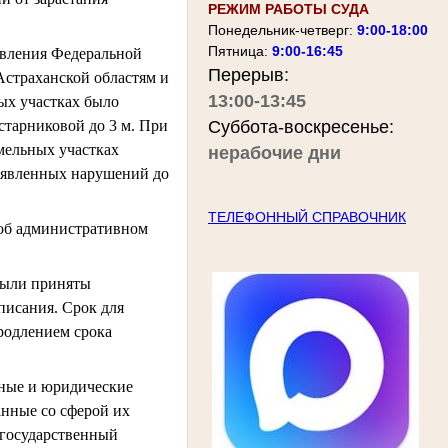
РЕЖИМ РАБОТЫ СУДА
Понедельник-четверг:
9:00-18:00
Пятница:
9:00-16:45
равления Федеральной
Перерыв:
Астраханской областям и
13:00-13:45
ых участках было
старниковой до 3 м. При
Суббота-воскресенье:
емельных участках
нерабочие дни
выявленных нарушений до
ТЕЛЕФОННЫЙ СПРАВОЧНИК
 об административном
были приняты
писания. Срок для
родлением срока
тные и юридические
анные со сферой их
 государственный