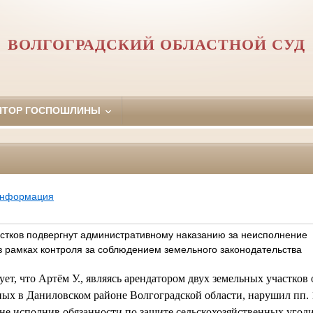
ВОЛГОГРАДСКИЙ ОБЛАСТНОЙ СУД
ЯТОР ГОСПОШЛИНЫ
информация
стков подвергнут административному наказанию за неисполнение
в рамках контроля за соблюдением земельного законодательства
ует, что Артём У., являясь арендатором двух земельных участко
ых в Даниловском районе Волгоградской области, нарушил пп. 1, 
 не исполнив обязанности по защите сельскохозяйственных угоди