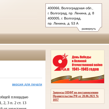
400066, Волгоградская обл.,
г. Волгоград, пр. Ленина, д. 8
400005, г. Волгоград,
пр. Ленина, д. 53 А
Тел.: (8442) 38-21-98, 23-87-44
развернуть
oblsud.vol@sudrf.ru
версия для печати
Запросы ОПФР по постановлению
Правительства РФ от 28.06.2021 №
в общей площадью
1037
2, 3 п. 2 ст. 13
й от зарастания