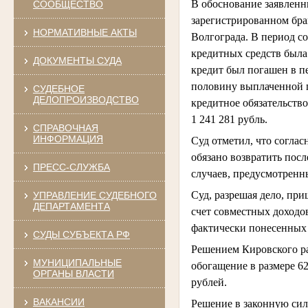
В обоснование заявленны
СООБЩЕСТВО
зарегистрированном брак
НОРМАТИВНЫЕ АКТЫ
Волгограда. В период с
кредитных средств была
ДОКУМЕНТЫ СУДА
кредит был погашен в пе
половину выплаченной п
СУДЕБНОЕ
ДЕЛОПРОИЗВОДСТВО
кредитное обязательств
1 241 281 рубль.
СПРАВОЧНАЯ
ИНФОРМАЦИЯ
Суд отметил, что согла
обязано возвратить пос
ПРЕСС-СЛУЖБА
случаев, предусмотрен
Суд, разрешая дело, при
УПРАВЛЕНИЕ СУДЕБНОГО
ДЕПАРТАМЕНТА
счет совместных доходо
фактически понесенных 
СУДЫ СУБЪЕКТА РФ
Решением Кировского ра
МУНИЦИПАЛЬНЫЕ
обогащение в размере 6
ОРГАНЫ ВЛАСТИ
рублей.
ВАКАНСИИ
Решение в законную сил