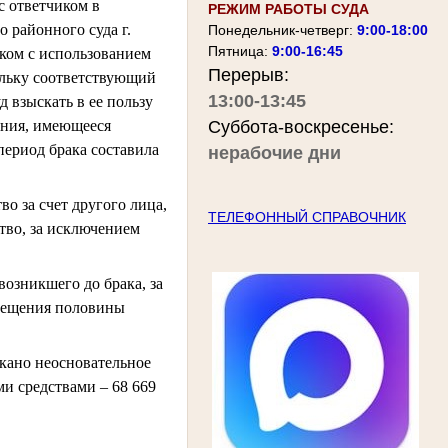
с ответчиком в
РЕЖИМ РАБОТЫ СУДА
 районного суда г.
Понедельник-четверг:
9:00-18:00
Пятница:
9:00-16:45
иком с использованием
Перерыв:
ольку соответствующий
13:00-13:45
д взыскать в ее пользу
ения, имеющееся
Суббота-воскресенье:
период брака составила
нерабочие дни
о за счет другого лица,
ТЕЛЕФОННЫЙ СПРАВОЧНИК
тво, за исключением
возникшего до брака, за
змещения половины
скано неосновательное
ми средствами – 68 669