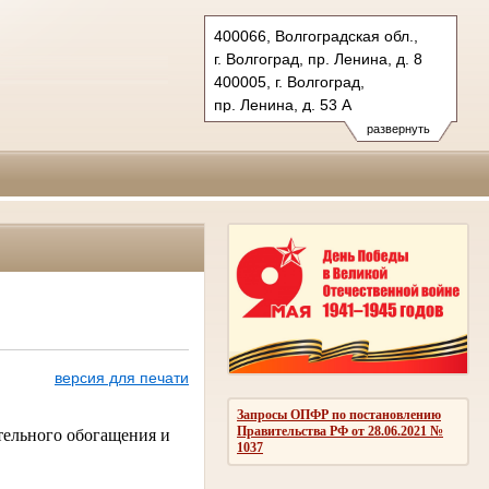
400066, Волгоградская обл.,
г. Волгоград, пр. Ленина, д. 8
400005, г. Волгоград,
пр. Ленина, д. 53 А
Тел.: (8442) 38-21-98, 23-87-44
развернуть
oblsud.vol@sudrf.ru
версия для печати
Запросы ОПФР по постановлению
Правительства РФ от 28.06.2021 №
ательного обогащения и
1037