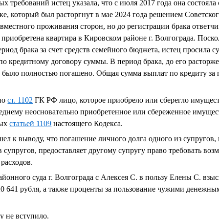
х требований истец указала, что с июля 2017 года она состояла 
е, который был расторгнут в мае 2024 года решением Советского
овместного проживания сторон, но до регистрации брака ответч
 приобретена квартира в Кировском районе г. Волгограда. Поск
риод брака за счет средств семейного бюджета, истец просила су
о кредитному договору суммы. В период брака, до его расторж
о было полностью погашено. Общая сумма выплат по кредиту за 
сно
ст. 1102
ГК РФ лицо, которое приобрело или сберегло имуществ
леднему неосновательно приобретенное или сбереженное имущес
ных
статьей 1109
настоящего Кодекса.
шел к выводу, что погашение личного долга одного из супругов, 
в супругов, предоставляет другому супругу право требовать во
расходов.
йонного суда г. Волгограда с Алексея С. в пользу Елены С. взы
20 641 рубля, а также проценты за пользование чужими денежны
у не вступило.