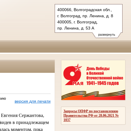
400066, Волгоградская обл.,
г. Волгоград, пр. Ленина, д. 8
400005, г. Волгоград,
пр. Ленина, д. 53 А
Тел.: (8442) 38-21-98, 23-87-44
развернуть
oblsud.vol@sudrf.ru
нию
версия для печати
Запросы ОПФР по постановлению
я Евгения Сержантова, 
Правительства РФ от 28.06.2021 №
1037
Увидев в принадлежащем 
лась моментом, пока 