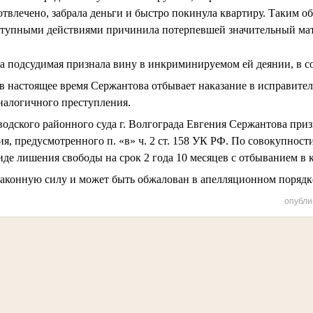
твлечено, забрала деньги и быстро покинула квартиру. Таким об
тупными действиями причинила потерпевшей значительный мат
ла подсудимая признала вину в инкриминируемом ей деянии, в с
 в настоящее время Сержантова отбывает наказание в исправите
налогичного преступления.
одского районного суда г. Волгограда Евгения Сержантова при
я, предусмотренного п. «в» ч. 2 ст. 158 УК РФ. По совокупност
виде лишения свободы на срок 2 года 10 месяцев с отбыванием в
законную силу и может быть обжалован в апелляционном порядк
опубли