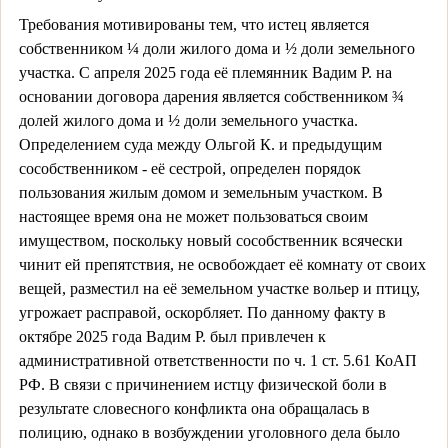
Требования мотивированы тем, что истец является
собственником ¼ доли жилого дома и ½ доли земельного
участка. С апреля 2025 года её племянник Вадим Р. на
основании договора дарения является собственником ¾
долей жилого дома и ½ доли земельного участка.
Определением суда между Ольгой К. и предыдущим
сособственником - её сестрой, определен порядок
пользования жилым домом и земельным участком. В
настоящее время она не может пользоваться своим
имуществом, поскольку новый сособственник всячески
чинит ей препятствия, не освобождает её комнату от своих
вещей, разместил на её земельном участке вольер и птицу,
угрожает расправой, оскорбляет. По данному факту в
октябре 2025 года Вадим Р. был привлечен к
административной ответственности по ч. 1 ст. 5.61 КоАП
РФ. В связи с причинением истцу физической боли в
результате словесного конфликта она обращалась в
полицию, однако в возбуждении уголовного дела было