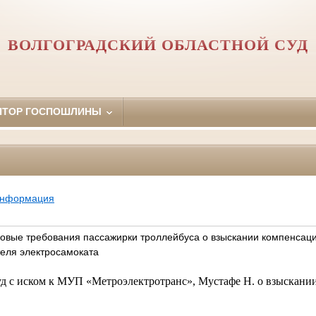
ВОЛГОГРАДСКИЙ ОБЛАСТНОЙ СУД
ЯТОР ГОСПОШЛИНЫ
информация
овые требования пассажирки троллейбуса о взыскании компенсац
теля электросамоката
уд с иском к МУП «Метроэлектротранс», Мустафе Н. о взыскани