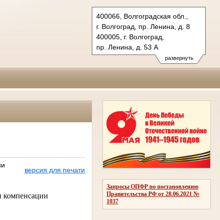
400066, Волгоградская обл.,
г. Волгоград, пр. Ленина, д. 8
400005, г. Волгоград,
пр. Ленина, д. 53 А
Тел.: (8442) 38-21-98, 23-87-44
развернуть
oblsud.vol@sudrf.ru
ии
версия для печати
Запросы ОПФР по постановлению
Правительства РФ от 28.06.2021 №
и компенсации
1037