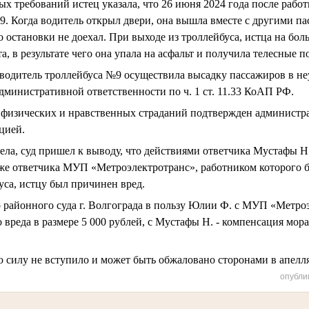
х требований истец указала, что 26 июня 2024 года после работ
9. Когда водитель открыл двери, она вышла вместе с другими па
 остановки не доехал. При выходе из троллейбуса, истца на бол
а, в результате чего она упала на асфальт и получила телесные 
 водитель троллейбуса №9 осуществила высадку пассажиров в не
дминистративной ответственности по ч. 1 ст. 11.33 КоАП РФ.
 физических и нравственных страданий подтвержден администр
цией.
ела, суд пришел к выводу, что действиями ответчика Мустафы Н
кже ответчика МУП «Метроэлектротранс», работником которого 
уса, истцу был причинен вред.
районного суда г. Волгограда в пользу Юлии Ф. с МУП «Метро
вреда в размере 5 000 рублей, с Мустафы Н. - компенсация мора
ю силу не вступило и может быть обжаловано сторонами в апел
опубли