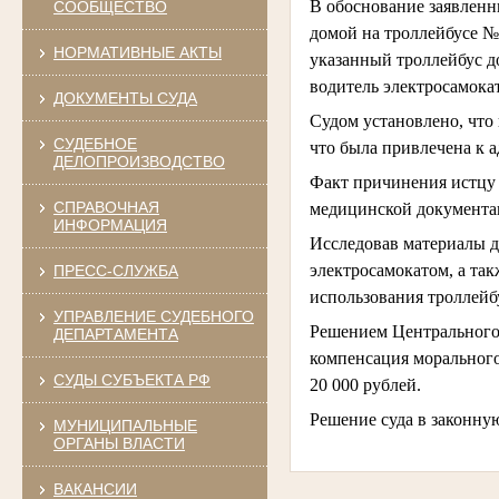
В обоснование заявленны
СООБЩЕСТВО
домой на троллейбусе №
НОРМАТИВНЫЕ АКТЫ
указанный троллейбус до
водитель электросамокат
ДОКУМЕНТЫ СУДА
Судом установлено, что
СУДЕБНОЕ
что была привлечена к а
ДЕЛОПРОИЗВОДСТВО
Факт причинения истцу
СПРАВОЧНАЯ
медицинской документа
ИНФОРМАЦИЯ
Исследовав материалы д
электросамокатом, а та
ПРЕСС-СЛУЖБА
использования троллейб
УПРАВЛЕНИЕ СУДЕБНОГО
Решением Центрального 
ДЕПАРТАМЕНТА
компенсация морального 
СУДЫ СУБЪЕКТА РФ
20 000 рублей.
Решение суда в законну
МУНИЦИПАЛЬНЫЕ
ОРГАНЫ ВЛАСТИ
ВАКАНСИИ