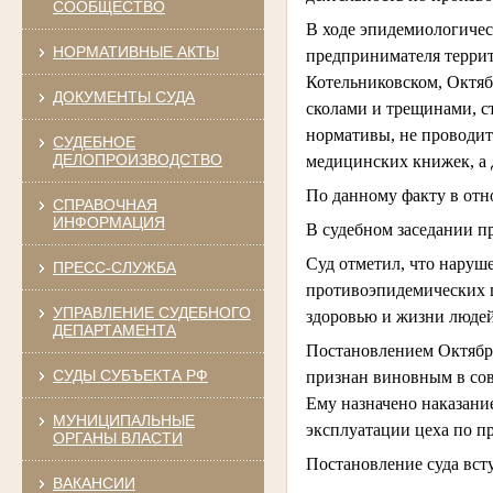
СООБЩЕСТВО
В ходе эпидемиологичес
НОРМАТИВНЫЕ АКТЫ
предпринимателя террит
Котельниковском, Октяб
ДОКУМЕНТЫ СУДА
сколами и трещинами, с
нормативы, не проводит
СУДЕБНОЕ
ДЕЛОПРОИЗВОДСТВО
медицинских книжек, а 
По данному факту в от
СПРАВОЧНАЯ
ИНФОРМАЦИЯ
В судебном заседании п
Суд отметил, что нару
ПРЕСС-СЛУЖБА
противоэпидемических 
УПРАВЛЕНИЕ СУДЕБНОГО
здоровью и жизни людей
ДЕПАРТАМЕНТА
Постановлением Октябр
СУДЫ СУБЪЕКТА РФ
признан виновным в сов
Ему назначено наказани
МУНИЦИПАЛЬНЫЕ
эксплуатации цеха по п
ОРГАНЫ ВЛАСТИ
Постановление суда вст
ВАКАНСИИ