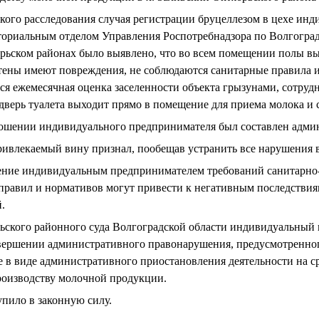
кого расследования случая регистрации бруцеллезом в цехе ин
ориальным отделом Управления Роспотребнадзора по Волгоград
рьском районах было выявлено, что во всем помещении полы вы
тены имеют повреждения, не соблюдаются санитарные правила 
ся ежемесячная оценка заселенности объекта грызунами, сотруд
дверь туалета выходит прямо в помещение для приема молока и 
ношении индивидуального предпринимателя был составлен адми
ривлекаемый вину признал, пообещав устранить все нарушения 
шение индивидуальным предпринимателем требований санитарно
правил и нормативов могут привести к негативным последстви
.
ьского районного суда Волгоградской области индивидуальный
ершении административного правонарушения, предусмотренного
е в виде административного приостановления деятельности на ср
роизводству молочной продукции.
упило в законную силу.