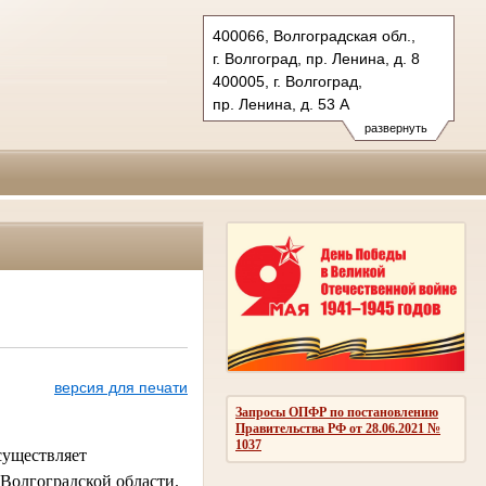
400066, Волгоградская обл.,
г. Волгоград, пр. Ленина, д. 8
400005, г. Волгоград,
пр. Ленина, д. 53 А
Тел.: (8442) 38-21-98, 23-87-44
развернуть
oblsud.vol@sudrf.ru
версия для печати
Запросы ОПФР по постановлению
Правительства РФ от 28.06.2021 №
1037
существляет
 Волгоградской области.