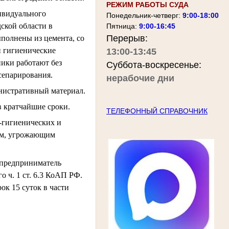
РЕЖИМ РАБОТЫ СУДА
дивидуального
Понедельник-четверг:
9:00-18:00
ской области в
Пятница:
9:00-16:45
Перерыв:
полнены из цемента, со
и гигиенические
13:00-13:45
ники работают без
Суббота-воскресенье:
сепарирования.
нерабочие дни
нистративный материал.
в кратчайшие сроки.
ТЕЛЕФОННЫЙ СПРАВОЧНИК
-гигиенических и
ям, угрожающим
 предприниматель
 ч. 1 ст. 6.3 КоАП РФ.
ок 15 суток в части