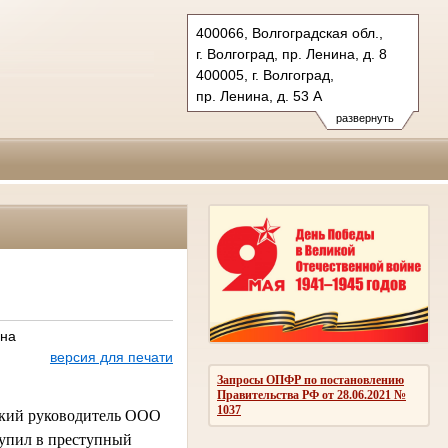
400066, Волгоградская обл.,
г. Волгоград, пр. Ленина, д. 8
400005, г. Волгоград,
пр. Ленина, д. 53 А
Тел.: (8442) 38-21-98, 23-87-44
развернуть
oblsud.vol@sudrf.ru
 на
версия для печати
Запросы ОПФР по постановлению
Правительства РФ от 28.06.2021 №
1037
ский руководитель ООО 
упил в преступный 