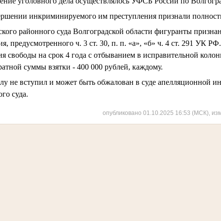
ние уголовного дела осуществлялось УФСБ России по Волгогра
ершении инкриминируемого им преступления признали полност
кого районного суда Волгоградской области фигуранты призн
 предусмотренного ч. 3 ст. 30, п. п. «а», «б» ч. 4 ст. 291 УК Р
ия свободы на срок 4 года с отбыванием в исправительной колон
атной суммы взятки - 400 000 рублей, каждому.
лу не вступил и может быть обжалован в суде апелляционной и
го суда.
опубликовано 01.10.2025 16:53 (МСК), из