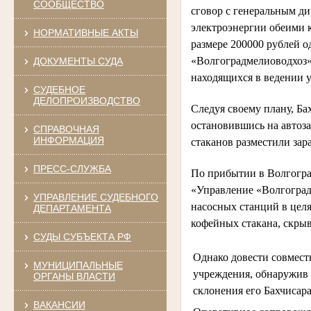
СООБЩЕСТВО
сговор с генеральным д
электроэнергии обеими 
НОРМАТИВНЫЕ АКТЫ
размере 200000 рублей 
«Волгоградмелиоводхоз»
ДОКУМЕНТЫ СУДА
находящихся в ведении 
СУДЕБНОЕ
ДЕЛОПРОИЗВОДСТВО
Следуя своему плану, Ба
остановившись на автоза
СПРАВОЧНАЯ
ИНФОРМАЦИЯ
стаканов разместили зар
ПРЕСС-СЛУЖБА
По прибытии в Волгогра
«Управление «Волгоград
УПРАВЛЕНИЕ СУДЕБНОГО
насосных станций в целя
ДЕПАРТАМЕНТА
кофейных стакана, скры
СУДЫ СУБЪЕКТА РФ
Однако довести совмест
МУНИЦИПАЛЬНЫЕ
учреждения, обнаружив 
ОРГАНЫ ВЛАСТИ
склонения его Бахчиса
ВАКАНСИИ