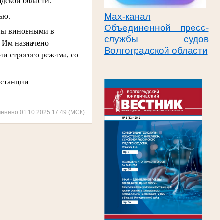
дской области.
Max-канал
ью.
Объединенной пресс-
аны виновными в
службы судов
Ф. Им назначено
Волгоградской области
ии строгого режима, со
нстанции
менено 01.10.2025 17:49 (МСК)