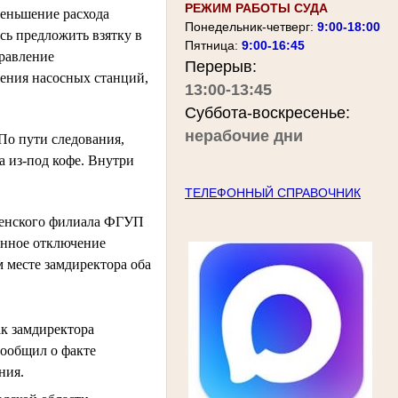
РЕЖИМ РАБОТЫ СУДА
ньшение расхода 
Понедельник-четверг:
9:00-18:00
ь предложить взятку в 
Пятница:
9:00-16:45
авление 
Перерыв:
ения насосных станций, 
13:00-13:45
Суббота-воскресенье:
нерабочие дни
По пути следования, 
 из-под кофе. Внутри 
ТЕЛЕФОННЫЙ СПРАВОЧНИК
енского филиала ФГУП 
нное отключение 
 месте замдиректора оба 
ак замдиректора
сообщил о факте
ния.