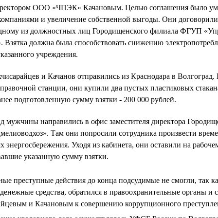
иректором ООО «ЧПЭК» Качановым. Целью соглашения было уме
компаниями и увеличение собственной выгоды. Они договорилис
одному из должностных лиц Городищенского филиала ФГУП «Упр
. Взятка должна была способствовать снижению электропотребл
указанного учреждения.
хчисарайцев и Качанов отправились из Краснодара в Волгоград. 
правочной станции, они купили два пустых пластиковых стакана
анее подготовленную сумму взятки - 200 000 рублей.
д мужчины направились в офис заместителя директора Городищ
мелиоводхоз». Там они попросили сотрудника произвести време
х энергосбережения. Уходя из кабинета, они оставили на рабочем
вавшие указанную сумму взятки.
ные преступные действия до конца подсудимые не смогли, так к
денежные средства, обратился в правоохранительные органы и 
райцевым и Качановым к совершению коррупционного преступле