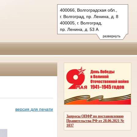
400066, Волгоградская обл.,
г. Волгоград, пр. Ленина, д. 8
400005, г. Волгоград,
пр. Ленина, д. 53 А
Тел.: (8442) 38-21-98, 23-87-44
развернуть
oblsud.vol@sudrf.ru
версия для печати
Запросы ОПФР по постановлению
Правительства РФ от 28.06.2021 №
1037