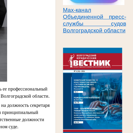
Max-канал
Объединенной пресс-
службы судов
Волгоградской области
сь ее профессиональный
 Волгоградской области.
 на должность секретаря
й и принципиальный
етственные должности
ном суде.