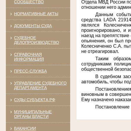
Отдела МВД России по
СООБЩЕСТВО
отношении него админ
НОРМАТИВНЫЕ АКТЫ
Данным событи
средства LADA 21914
являлся Колесничен
ДОКУМЕНТЫ СУДА
проигнорировано, и и
наезд на препятствие 
СУДЕБНОЕ
опьянения, он был п
ДЕЛОПРОИЗВОДСТВО
Колесниченко С.А. пы
не отреагировал.
СПРАВОЧНАЯ
Таким образо
ИНФОРМАЦИЯ
сотрудниками полици
общественной безопа
ПРЕСС-СЛУЖБА
В судебном зас
автомобиль, чтобы по
УПРАВЛЕНИЕ СУДЕБНОГО
ДЕПАРТАМЕНТА
Постановлением
виновным в совершени
Ему назначено наказан
СУДЫ СУБЪЕКТА РФ
Постановление 
МУНИЦИПАЛЬНЫЕ
ОРГАНЫ ВЛАСТИ
ВАКАНСИИ