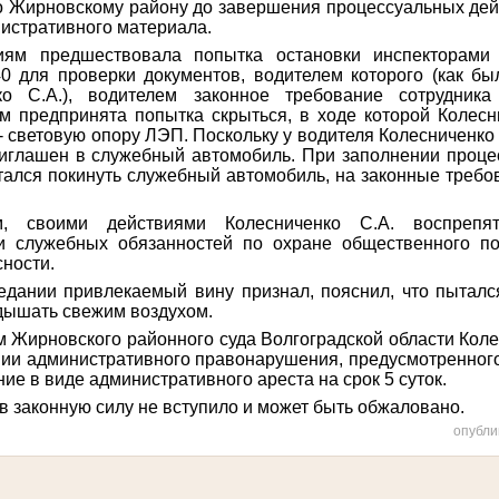
 Жирновскому району до завершения процессуальных дей
истративного материала.
ям предшествовала попытка остановки инспекторами 
0 для проверки документов, водителем которого (как бы
ко С.А.), водителем законное требование сотрудник
м предпринята попытка скрыться, в ходе которой Колес
- световую опору ЛЭП. Поскольку у водителя Колесниченко
риглашен в служебный автомобиль. При заполнении проце
тался покинуть служебный автомобиль, на законные треб
м, своими действиями Колесниченко С.А. воспрепят
и служебных обязанностей по охране общественного п
сности.
едании привлекаемый вину признал, пояснил, что пыталс
дышать свежим воздухом.
 Жирновского районного суда Волгоградской области Коле
и административного правонарушения, предусмотренного ч
ие в виде административного ареста на срок 5 суток.
в законную силу не вступило и может быть обжаловано.
опубли