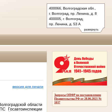
400066, Волгоградская обл.,
г. Волгоград, пр. Ленина, д. 8
400005, г. Волгоград,
пр. Ленина, д. 53 А
Тел.: (8442) 38-21-98, 23-87-44
развернуть
oblsud.vol@sudrf.ru
версия для печати
Запросы ОПФР по постановлению
Правительства РФ от 28.06.2021 №
1037
Волгоградской области
ПС Госавтоинспекции