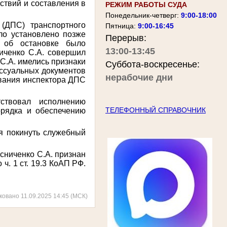
ствий и составления в
РЕЖИМ РАБОТЫ СУДА
Понедельник-четверг:
9:00-18:00
(ДПС) транспортного
Пятница:
9:00-16:45
ло установлено позже
Перерыв:
а об остановке было
13:00-13:45
ниченко С.А. совершил
 С.А. имелись признаки
Суббота-воскресенье:
ссуальных документов
нерабочие дни
ования инспектора ДПС
ствовал исполнению
ТЕЛЕФОННЫЙ СПРАВОЧНИК
орядка и обеспечению
я покинуть служебный
сниченко С.А. признан
. 1 ст. 19.3 КоАП РФ.
ковано 11.09.2025 14:45 (МСК)