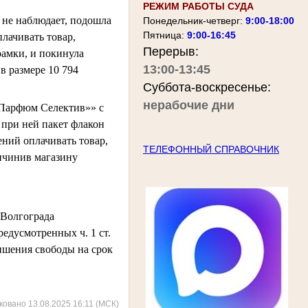
РЕЖИМ РАБОТЫ СУДА
 не наблюдает, подошла
Понедельник-четверг:
9:00-18:00
Пятница:
9:00-16:45
плачивать товар,
Перерыв:
рамки, и покинула
13:00-13:45
в размере 10 794
Суббота-воскресенье:
нерабочие дни
«Парфюм Селектив»» с
 при ней пакет флакон
ений оплачивать товар,
ТЕЛЕФОННЫЙ СПРАВОЧНИК
ичинив магазину
 Волгограда
едусмотренных ч. 1 ст.
лишения свободы на срок
ковано 13.08.2025 16:11 (МСК)