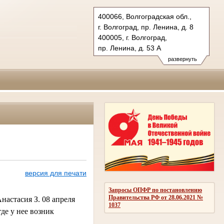
400066, Волгоградская обл.,
г. Волгоград, пр. Ленина, д. 8
400005, г. Волгоград,
пр. Ленина, д. 53 А
Тел.: (8442) 38-21-98, 23-87-44
развернуть
oblsud.vol@sudrf.ru
версия для печати
Запросы ОПФР по постановлению
Правительства РФ от 28.06.2021 №
настасия З. 08 апреля
1037
де у нее возник