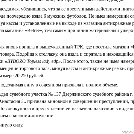
одсудимая, убедившись, что за ее преступными действиями никто
уда поочередно взяла 6 мужских футболок. Не имея намерений о
уя кассы и установленные на выходе из магазина антикражные 
ла магазина «
Befree
», тем самым причинив материальный ущерб 
мая вновь пришла в вышеуказанный ТРК, где посетила магазин 
овара. Подойдя к стеллажу, она взяла и спрятала в находящийся
ки
«BYBOZO Topless lady edp»
. После этого, также не имея намер
мещение торгового зала, минуя кассы и антикражные рамки, пр
азмере 20 250 рублей.
подсудимая вину в содеянном признала в полном объеме.
дьи судебного участка № 137 Дзержинского судебного района г.
Анастасия З.. признана виновной в совершении преступлений, пр
. По совокупности преступлений ей назначено наказание в виде 
нием в колонии-поселении.
онную силу.
опубли