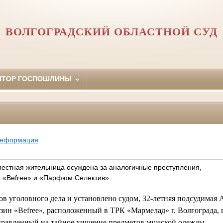
ВОЛГОГРАДСКИЙ ОБЛАСТНОЙ СУД
ЯТОР ГОСПОШЛИНЫ
информация
местная жительница осуждена за аналогичные преступления,
х «Befree» и «Парфюм Селектив»
ов уголовного дела и установлено судом, 32-летняя подсудимая А
зин «
Befree
», расположенный в ТРК «Мармелад» г. Волгограда, г
правленный на тайное хищение предметов мужской одежды.