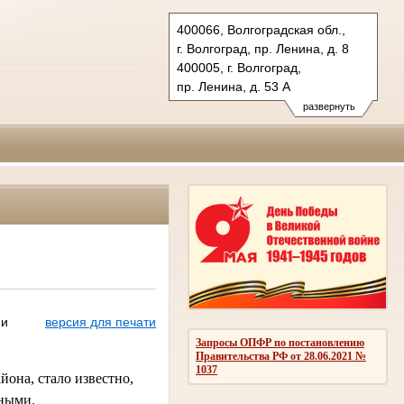
400066, Волгоградская обл.,
г. Волгоград, пр. Ленина, д. 8
400005, г. Волгоград,
пр. Ленина, д. 53 А
Тел.: (8442) 38-21-98, 23-87-44
развернуть
oblsud.vol@sudrf.ru
ми
версия для печати
Запросы ОПФР по постановлению
Правительства РФ от 28.06.2021 №
1037
она, стало известно,
нными.