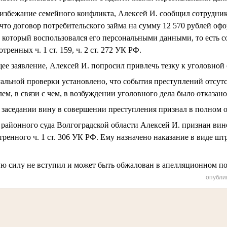
о избежание семейного конфликта, Алексей И. сообщил сотрудн
что договор потребительского займа на сумму 12 570 рублей офо
 который воспользовался его персональными данными, то есть 
ренных ч. 1 ст. 159, ч. 2 ст. 272 УК РФ.
е заявление, Алексей И. попросил привлечь тезку к уголовной 
уальной проверки установлено, что события преступлений отсут
ем, в связи с чем, в возбуждении уголовного дела было отказано
заседании вину в совершении преступления признал в полном о
районного суда Волгоградской области Алексей И. признан ви
ренного ч. 1 ст. 306 УК РФ. Ему назначено наказание в виде штр
ую силу не вступил и может быть обжалован в апелляционном по
опубли