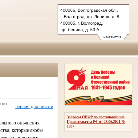
400066, Волгоградская обл.,
г. Волгоград, пр. Ленина, д. 8
400005, г. Волгоград,
пр. Ленина, д. 53 А
Тел.: (8442) 38-21-98, 23-87-44
развернуть
oblsud.vol@sudrf.ru
ого
версия для печати
Запросы ОПФР по постановлению
Правительства РФ от 28.06.2021 №
гольного опьянения,
1037
ства, которые якобы
ультата в диалоге,