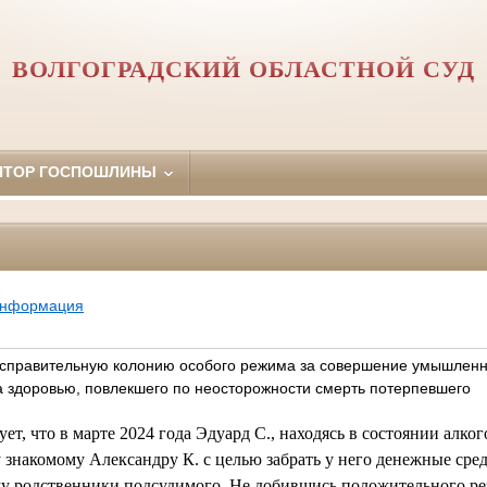
ВОЛГОГРАДСКИЙ ОБЛАСТНОЙ СУД
ЯТОР ГОСПОШЛИНЫ
информация
исправительную колонию особого режима за совершение умышленн
а здоровью, повлекшего по неосторожности смерть потерпевшего
ует, что в марте 2024 года Эдуард С., находясь в состоянии алко
 знакомому Александру К. с целью забрать у него денежные сред
му родственники подсудимого. Не добившись положительного рез