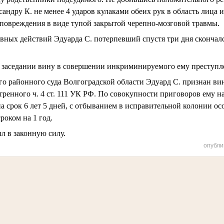
андру К. не менее 4 ударов кулаками обеих рук в область лица 
повреждения в виде тупой закрытой черепно-мозговой травмы.
авных действий Эдуарда С. потерпевший спустя три дня сконча
 заседании вину в совершении инкриминируемого ему преступле
о районного суда Волгоградской области Эдуард С. признан в
ренного ч. 4 ст. 111 УК РФ. По совокупности приговоров ему н
а срок 6 лет 5 дней, с отбыванием в исправительной колонии ос
роком на 1 год.
л в законную силу.
опубли