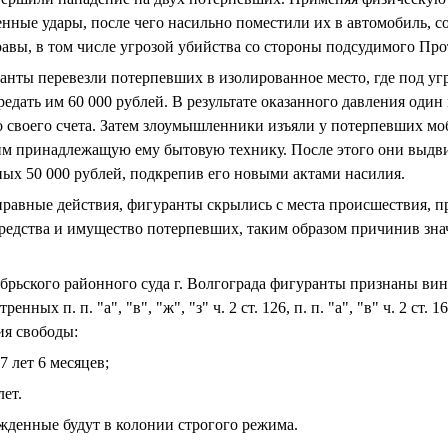
ные удары, после чего насильно поместили их в автомобиль, с
равы, в том числе угрозой убийства со стороны подсудимого Про
нты перевезли потерпевших в изолированное место, где под уг
едать им 60 000 рублей. В результате оказанного давления один
со своего счета. Затем злоумышленники изъяли у потерпевших м
им принадлежащую ему бытовую технику. После этого они выдв
ных 50 000 рублей, подкрепив его новыми актами насилия.
равные действия, фигуранты скрылись с места происшествия, п
редства и имущество потерпевших, таким образом причинив зн
брьского районного суда г. Волгограда фигуранты признаны в
нных п. п. "а", "в", "ж", "з" ч. 2 ст. 126, п. п. "а", "в" ч. 2 ст
ия свободы:
7 лет 6 месяцев;
лет.
жденные будут в колонии строгого режима.