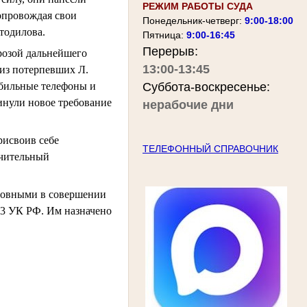
РЕЖИМ РАБОТЫ СУДА
опровождая свои
Понедельник-четверг:
9:00-18:00
тодилова.
Пятница:
9:00-16:45
Перерыв:
розой дальнейшего
13:00-13:45
 из потерпевших Л.
обильные телефоны и
Суббота-воскресенье:
инули новое требование
нерабочие дни
рисвоив себе
ТЕЛЕФОННЫЙ СПРАВОЧНИК
ачительный
иновными в совершении
. 163 УК РФ. Им назначено