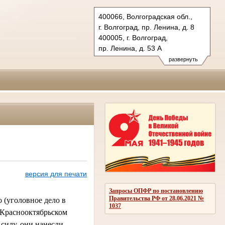
400066, Волгоградская обл.,
г. Волгоград, пр. Ленина, д. 8
400005, г. Волгоград,
пр. Ленина, д. 53 А
Тел.: (8442) 38-21-98, 23-87-44
развернуть
oblsud.vol@sudrf.ru
версия для печати
Запросы ОПФР по постановлению
Правительства РФ от 28.06.2021 №
 (уголовное дело в
1037
в Краснооктябрьском
силу, они нанесли