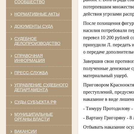
СООБЩЕСТВО
потерпевшим множествен
действия угрозами расп
НОРМАТИВНЫЕ АКТЫ
После похищения фигура
ДОКУМЕНТЫ СУДА
насилия потребовали пер
перевел 10 200 рублей 
СУДЕБНОЕ
ДЕЛОПРОИЗВОДСТВО
принудили Л. передать 
о передаче дополнитель
СПРАВОЧНАЯ
ИНФОРМАЦИЯ
Завершив свои противоп
полученные денежные с
ПРЕСС-СЛУЖБА
материальный ущерб.
Приговором Краснооктя
УПРАВЛЕНИЕ СУДЕБНОГО
ДЕПАРТАМЕНТА
преступлений, предусмотре
наказание в виде лишен
СУДЫ СУБЪЕКТА РФ
- Тимуру Протодилову - 
МУНИЦИПАЛЬНЫЕ
- Вартану Григоряну - 8 
ОРГАНЫ ВЛАСТИ
Отбывать наказание осу
ВАКАНСИИ