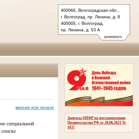
400066, Волгоградская обл.,
г. Волгоград, пр. Ленина, д. 8
400005, г. Волгоград,
пр. Ленина, д. 53 А
Тел.: (8442) 38-21-98, 23-87-44
развернуть
oblsud.vol@sudrf.ru
версия для печати
Запросы ОПФР по постановлению
Правительства РФ от 28.06.2021 №
оне специальной
1037
 списке