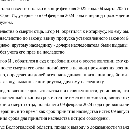
стало известно только в конце февраля 2025 года. 04 марта 2025
 Юрия И., умершего в 09 февраля 2024 года в период прохождени
лужбы.
льства о смерти отца, Егор И. обратился к нотариусу, но ему бы
 наследство по закону, ввиду пропуска установленного законом 6
днако, другому наследнику - дочери наследодателя были выданы 
без учета его прав на наследство.
гор И., обратился в суд с требованиями о восстановлении ему с
я после смерти его отца, погибшего в период прохождения воен
во, определении долей всех наследников, признании недействи
о закону, выданные нотариусом, другому наследнику.
едставленные доказательства в их совокупности, установил, чт
ановленный законом срок истец не имел возможности, ввиду отсу
ний о смерти отца, погибшего 09 февраля 2024 года при выполне
рации, в то время как срок принятия наследства истек 09 август
ения срока для принятия наследства истцом соблюдены.
уд Волгоградской области, придя к выводу о доказанности ува