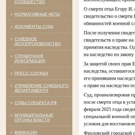
СООБЩЕСТВО
О смерти отца Егору И. 
НОРМАТИВНЫЕ АКТЫ
свидетельство о смерти
обязанностей военной с
ДОКУМЕНТЫ СУДА
После получения свидете
СУДЕБНОЕ
свидетельств о праве на
ДЕЛОПРОИЗВОДСТВО
принятия наследства. О
на наследство по закону 
СПРАВОЧНАЯ
ИНФОРМАЦИЯ
За защитой своих прав Е
наследства, оставшегос
ПРЕСС-СЛУЖБА
его принявшим наследст
о праве на наследство п
УПРАВЛЕНИЕ СУДЕБНОГО
ДЕПАРТАМЕНТА
Суд, проанализировав пр
после смерти отца в уст
СУДЫ СУБЪЕКТА РФ
февраля 2025 года сведе
МУНИЦИПАЛЬНЫЕ
специальной военной опе
ОРГАНЫ ВЛАСТИ
условия для восстановл
ВАКАНСИИ
Фроловский городской с