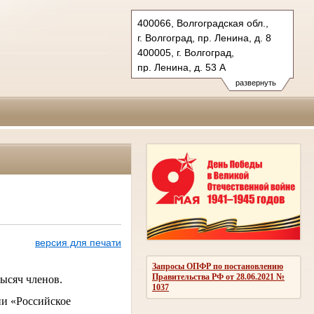
400066, Волгоградская обл.,
г. Волгоград, пр. Ленина, д. 8
400005, г. Волгоград,
пр. Ленина, д. 53 А
Тел.: (8442) 38-21-98, 23-87-44
развернуть
oblsud.vol@sudrf.ru
версия для печати
Запросы ОПФР по постановлению
Правительства РФ от 28.06.2021 №
тысяч членов.
1037
ии «Российское