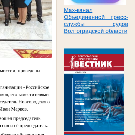
Max-канал
Объединенной пресс-
службы судов
Волгоградской области
омиссии, проведены
рганизации «Российское
аков, его заместителями
седатель Новгородского
 Иван Марков.
 вошёл председатель
сия и её председатель.
сийского объединения