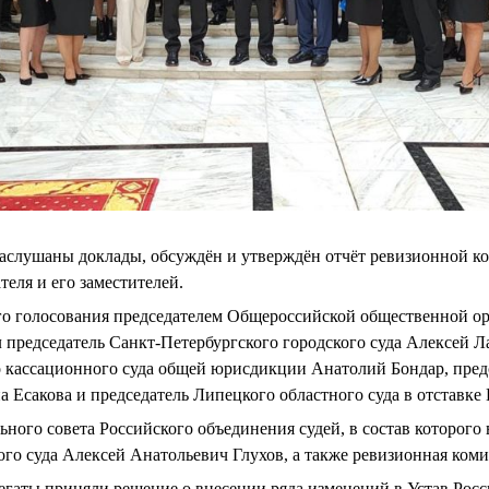
аслушаны доклады, обсуждён и утверждён отчёт ревизионной к
еля и его заместителей.
го голосования председателем Общероссийской общественной о
 председатель Санкт-Петербургского городского суда Алексей Л
 кассационного суда общей юрисдикции Анатолий Бондар, пред
а Есакова и председатель Липецкого областного суда в отставке
ного совета Российского объединения судей, в состав которого
го суда Алексей Анатольевич Глухов, а также ревизионная комис
егаты приняли решение о внесении ряда изменений в Устав Рос