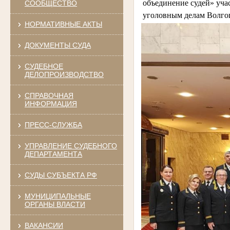
объединение судей» учас
СООБЩЕСТВО
уголовным делам Волго
НОРМАТИВНЫЕ АКТЫ
ДОКУМЕНТЫ СУДА
СУДЕБНОЕ
ДЕЛОПРОИЗВОДСТВО
СПРАВОЧНАЯ
ИНФОРМАЦИЯ
ПРЕСС-СЛУЖБА
УПРАВЛЕНИЕ СУДЕБНОГО
ДЕПАРТАМЕНТА
СУДЫ СУБЪЕКТА РФ
МУНИЦИПАЛЬНЫЕ
ОРГАНЫ ВЛАСТИ
ВАКАНСИИ