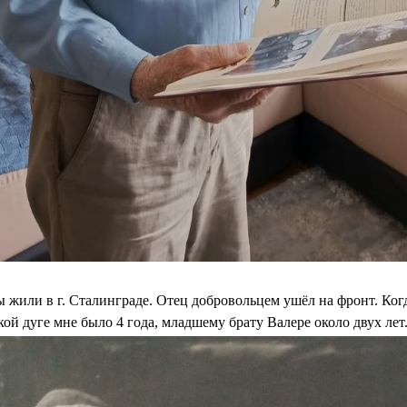
ы жили в г. Сталинграде. Отец добровольцем ушёл на фронт. Ког
ой дуге мне было 4 года, младшему брату Валере около двух лет