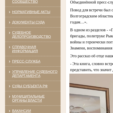
СООБЩЕСТВО
Объединённой пресс-сл
Повод для встречи был
НОРМАТИВНЫЕ АКТЫ
Волгоградским областн
годам…».
ДОКУМЕНТЫ СУДА
В одном из разделов - «
СУДЕБНОЕ
бригады, политруке Ры
ДЕЛОПРОИЗВОДСТВО
войны и героически пог
СПРАВОЧНАЯ
Знамени, воспоминания 
ИНФОРМАЦИЯ
Это рассказ об отце на
ПРЕСС-СЛУЖБА
- Эта книга, словно вст
представить, что значит
УПРАВЛЕНИЕ СУДЕБНОГО
ДЕПАРТАМЕНТА
СУДЫ СУБЪЕКТА РФ
МУНИЦИПАЛЬНЫЕ
ОРГАНЫ ВЛАСТИ
ВАКАНСИИ