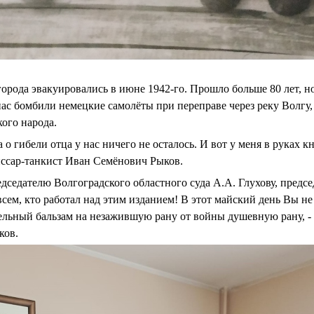
города эвакуировались в июне 1942-го. Прошло больше 80 лет, н
ас бомбили немецкие самолёты при переправе через реку Волгу, 
ого народа.
 о гибели отца у нас ничего не осталось. И вот у меня в руках к
иссар-танкист Иван Семёнович Рыков.
дседателю Волгоградского областного суда А.А. Глухову, предс
всем, кто работал над этим изданием! В этот майский день Вы н
ельный бальзам на незажившую рану от войны душевную рану, -
ков.