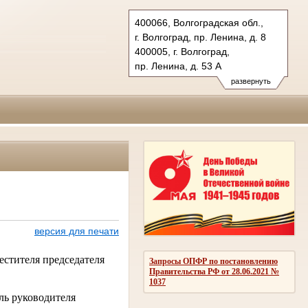
400066, Волгоградская обл.,
г. Волгоград, пр. Ленина, д. 8
400005, г. Волгоград,
пр. Ленина, д. 53 А
Тел.: (8442) 38-21-98, 23-87-44
развернуть
oblsud.vol@sudrf.ru
версия для печати
естителя председателя
Запросы ОПФР по постановлению
Правительства РФ от 28.06.2021 №
1037
ль руководителя