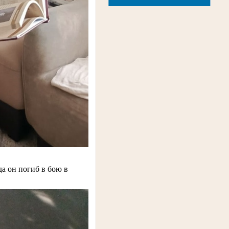
.
да он погиб в бою в
.