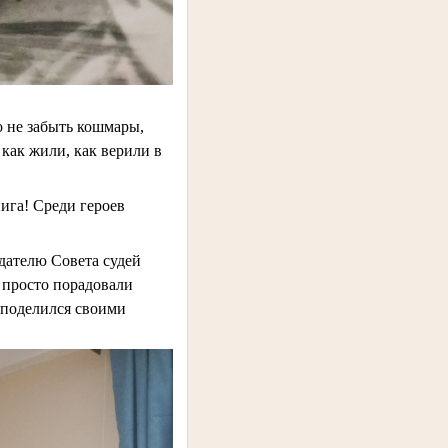
о не забыть кошмары,
как жили, как верили в
нига! Среди героев
едателю Совета судей
е просто порадовали
 поделился своими