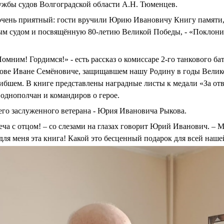
ужбы судов Волгоградской области А.Н. Тюменцев.
 очень приятный: гости вручили Юрию Ивановичу Книгу памяти
ым судом и посвящённую 80-летию Великой Победы, - «Поклони
Помним! Гордимся!» - есть рассказ о комиссаре 2-го танкового б
кове Иване Семёновиче, защищавшем нашу Родину в годы Велик
ибшем. В книге представлены наградные листы к медали «За отв
однополчан и командиров о герое.
шего заслуженного ветерана - Юрия Ивановича Рыкова.
реча с отцом! – со слезами на глазах говорит Юрий Иванович. – 
 для меня эта книга! Какой это бесценный подарок для всей наше