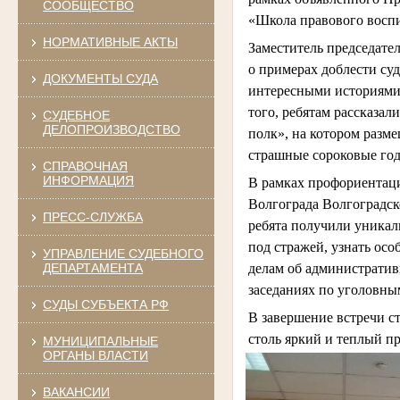
СООБЩЕСТВО
«Школа правового восп
НОРМАТИВНЫЕ АКТЫ
Заместитель председате
о примерах доблести су
ДОКУМЕНТЫ СУДА
интересными историями 
того, ребятам рассказал
СУДЕБНОЕ
ДЕЛОПРОИЗВОДСТВО
полк», на котором разме
страшные сороковые го
СПРАВОЧНАЯ
ИНФОРМАЦИЯ
В рамках профориентаци
Волгограда Волгоградск
ПРЕСС-СЛУЖБА
ребята получили уника
под стражей, узнать ос
УПРАВЛЕНИЕ СУДЕБНОГО
делам об административ
ДЕПАРТАМЕНТА
заседаниях по уголовны
СУДЫ СУБЪЕКТА РФ
В завершение встречи с
столь яркий и теплый п
МУНИЦИПАЛЬНЫЕ
ОРГАНЫ ВЛАСТИ
ВАКАНСИИ