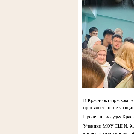
В Краснооктябрьском рай
приняли участие учащие
Провел игру судья Крас
Ученики МОУ СШ № 91, 
вопрос о виновности ли