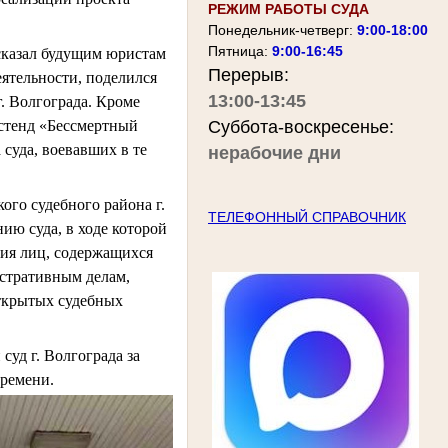
РЕЖИМ РАБОТЫ СУДА
Понедельник-четверг:
9:00-18:00
Пятница:
9:00-16:45
ссказал будущим юристам
Перерыв:
еятельности, поделился
13:00-13:45
. Волгограда. Кроме
и стенд «Бессмертный
Суббота-воскресенье:
 суда, воевавших в те
нерабочие дни
го судебного района г.
ТЕЛЕФОННЫЙ СПРАВОЧНИК
ию суда, в ходе которой
ия лиц, содержащихся
истративным делам,
открытых судебных
уд г. Волгограда за
времени.