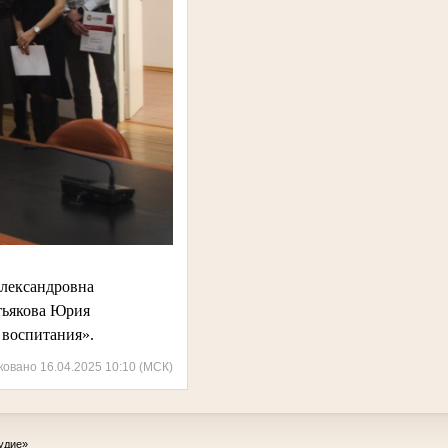
Александровна
етьякова Юрия
 воспитания».
ковано 16.04.2025 10:10 (МСК)
удие»