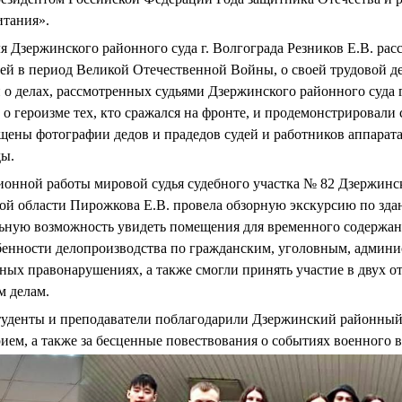
итания».
ля Дзержинского районного суда г. Волгограда Резников Е.В. ра
дей в период Великой Отечественной Войны, о своей трудовой д
о делах, рассмотренных судьями Дзержинского районного суда г
и о героизме тех, кто сражался на фронте, и продемонстрировал
щены фотографии дедов и прадедов судей и работников аппарата
ды.
онной работы мировой судья судебного участка № 82 Дзержинско
ой области Пирожкова Е.В. провела обзорную экскурсию по здан
льную возможность увидеть помещения для временного содержан
обенности делопроизводства по гражданским, уголовным, админ
ных правонарушениях, а также смогли принять участие в двух 
м делам.
туденты и преподаватели поблагодарили Дзержинский районный с
рием, а также за бесценные повествования о событиях военного 