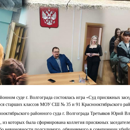
онном суде г. Волгограда состоялась игра «Суд присяжных засе
ся старших классов МОУ СШ № 35 и 91 Краснооктябрьского райо
нооктябрьского районного суда г. Волгограда Третьяков Юрий В
из которых была сформирована коллегия присяжных заседател
бо невиновности подсудимого, обвиняемого в совершении убий