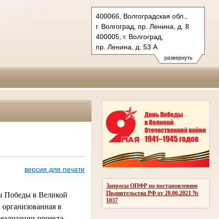
400066, Волгоградская обл.,
г. Волгоград, пр. Ленина, д. 8
400005, г. Волгоград,
пр. Ленина, д. 53 А
Тел.: (8442) 38-21-98, 23-87-44
развернуть
oblsud.vol@sudrf.ru
версия для печати
Запросы ОПФР по постановлению
Правительства РФ от 28.06.2021 №
ны Победы в Великой
1037
 организованная в
реализации проекта