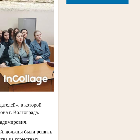
.
дателей», в которой
на г. Волгограда.
ладимирович.
ей, должны были решить
ства из корыстных