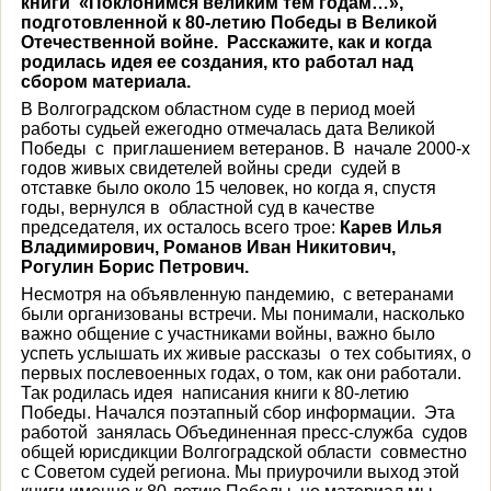
книги «Поклонимся великим тем годам…»,
подготовленной к 80-летию Победы в Великой
Отечественной войне. Расскажите, как и когда
родилась идея ее создания, кто работал над
сбором материала.
В Волгоградском областном суде в период моей
работы судьей ежегодно отмечалась дата Великой
Победы с приглашением ветеранов. В начале 2000-х
годов живых свидетелей войны среди судей в
отставке было около 15 человек, но когда я, спустя
годы, вернулся в областной суд в качестве
председателя, их осталось всего трое:
Карев Илья
Владимирович, Романов Иван Никитович,
Рогулин Борис Петрович.
Несмотря на объявленную пандемию, с ветеранами
были организованы встречи. Мы понимали, насколько
важно общение с участниками войны, важно было
успеть услышать их живые рассказы о тех событиях, о
первых послевоенных годах, о том, как они работали.
Так родилась идея написания книги к 80-летию
Победы. Начался поэтапный сбор информации. Эта
работой занялась Объединенная пресс-служба судов
общей юрисдикции Волгоградской области совместно
с Советом судей региона. Мы приурочили выход этой