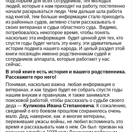
подспорьем для всех сотрудников, тех молодых
людей, которые к нам приходят на работу, постепенно
начали раскрываться люди. Чем дальше шла работа
над книгой, тем больше информации стало приходить
из районных судов, активно стали рассказывать о
своих ветеранах и судьи областного суда. Видимо,
потребовалось некоторое время, чтобы понять
насколько эта информация будет ценной для тех, кто
спустя годы будет читать эту книгу, эти удивительные
истории подвига нашего народа. И целый раздел этой
книги посвящён именно родственникам судей и
сотрудников аппарата, которые работают у нас
сейчас.
В этой книге есть история и вашего родственника.
Расскажите про него!
Понимая, насколько важна любая информация о
ветеранах, и как трудно будет ее собрать спустя годы
нашим внукам и правнукам, я также занимался
поисковой работой, чтобы рассказать о судьбе своего
деда —
Куликова Ивана Степановича
. К сожалению,
сведений о его боевом прошлом сохранилось очень
мало. Дед, наверное, как и многие ветераны,
пережившие ужасы войны, не любил вспоминать это
время и рассказывать нам о нем. Он был призван на