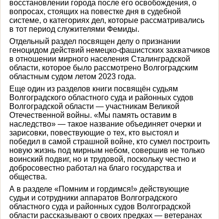
восстановлении города после его освобождения, о
вопросах, стоящих на повестке дня в судебной
системе, о категориях дел, которые рассматривались
в тот период служителями Фемиды.
Отдельный раздел посвящен делу о признании
геноцидом действий немецко-фашистских захватчиков
в отношении мирного населения Сталинградской
области, которое было рассмотрено Волгоградским
областным судом летом 2023 года.
Еще один из разделов книги посвящён судьям
Волгоградского областного суда и районных судов
Волгоградской области — участникам Великой
Отечественной войны. «Мы память оставим в
наследство» — такое название объединяет очерки и
зарисовки, повествующие о тех, кто выстоял и
победил в самой страшной войне, кто сумел построить
новую жизнь под мирным небом, совершив не только
воинский подвиг, но и трудовой, поскольку честно и
добросовестно работал на благо государства и
общества.
А в разделе «Помним и гордимся!» действующие
судьи и сотрудники аппаратов Волгоградского
областного суда и районных судов Волгоградской
области рассказывают о своих предках — ветеранах