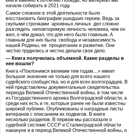
книги именно к 80-летию Победы, но материал мы
начали собирать в 2021 году.
Самое сложное в этой деятельности было
восстановить биографии ушедших героев. Ведь за
скупыми строчками архивных личных дел сложно
разглядеть неповторимую личность человека, чем он
жил, о чём думал, что для него было главным. А
главным для них была свобода и независимость
нашей Родины, ее процветание и развитие. Они
честно трудились и честно делали свое дело.
— Книга получилась объемной. Какие разделы в
нее вошли?
Книга «Поклонимся великим тем годам…» имеет
большое значение не только для всего нашего
судейского сообщества, но и для всех волгоградцев. В
ней представлены документальные свидетельства
периода Великой Отечественной войны, в том числе
из Государственного архива Волгоградской области, а
среди них есть и те, которые ранее не были известны
широкой публике. Опубликованы и наградные листы
ветеранов с описанием их подвигов. В книге
несколько разделов. В первом мы рассказали о
судебной системе СССР и Сталинградской области
накануне и в период Великой Отечественной войны, о