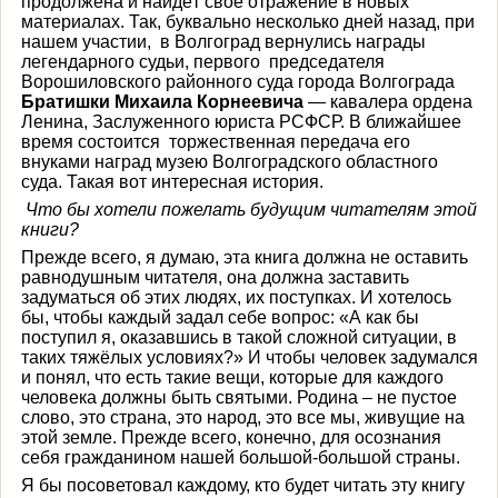
продолжена и найдёт своё отражение в новых
материалах. Так, буквально несколько дней назад, при
нашем участии, в Волгоград вернулись награды
легендарного судьи, первого председателя
Ворошиловского районного суда города Волгограда
Братишки Михаила Корнеевича
— кавалера ордена
Ленина, Заслуженного юриста РСФСР. В ближайшее
время состоится торжественная передача его
внуками наград музею Волгоградского областного
суда. Такая вот интересная история.
Что бы хотели пожелать будущим читателям этой
книги?
Прежде всего, я думаю, эта книга должна не оставить
равнодушным читателя, она должна заставить
задуматься об этих людях, их поступках. И хотелось
бы, чтобы каждый задал себе вопрос: «А как бы
поступил я, оказавшись в такой сложной ситуации, в
таких тяжёлых условиях?» И чтобы человек задумался
и понял, что есть такие вещи, которые для каждого
человека должны быть святыми. Родина – не пустое
слово, это страна, это народ, это все мы, живущие на
этой земле. Прежде всего, конечно, для осознания
себя гражданином нашей большой-большой страны.
Я бы посоветовал каждому, кто будет читать эту книгу