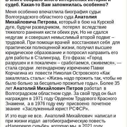
судеб. Какая-то Вам запомнилась особенно?
Меня особенно впечатлила биография судьи
Волгоградского областного суда
Анатолия
Михайловича Петрова
, который в бою на Курской
дуге, будучи разведчиком, потерял вследствие
тяжелого ранения кисти обеих рук. Но не сдался
недугам и совершил немыслимый второй подвиг –
трудовой. При помощи врачей восстановил себя для
практически полноценной жизни, получил высшее
юридическое образование и попросил направить его
для работы в Сталинград. Его фраза: «Город
разрушен и я покалечен – сработаемся, сживемся», —
стала сродни легендарному изречению Павки
Корчагина из повести Николая Островского «Как
закалялась сталь»: «Жизнь надо прожить так, чтобы не
было больно за бесцельно прожитые годы». Более 35
лет
Анатолий Михайлович Петров
работал в
Волгоградском областном суде. За свой труд он был
награжден в 1971 году Орденом Трудового Красного
Знамени, а в 1976 году ему присвоено почетное
звание «Заслуженный юрист РСФСР».
И это еще не все. Анатолий Михайлович написал и
при жизни издал автобиографическую повесть
«Наперекор судьбе», которую мы в 2021 году