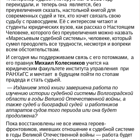
переиздали, и теперь она является, без
преувеличения сказать, настольной книгой для
современных судей и тех, кто хочет связать свою
судьбу с правосудием. Её с интересом читают и
студенты юридических вузов, как рассказ о Настоящем
Человеке, которого без преувеличения можно назвать
«Маресьевым судебной системы», человеке, который
сумел преодолеть все трудности, несмотря и вопреки
всем обстоятельствам.
И сегодня мы поддерживаем связь с его потомками, а
его правнук
Михаил Колесников
учится на
юридическим факультете института управления при
РАНХиГС и мечтает в будущем пойти по стопам
прадеда и стать судьей.
— Изданием этой книги завершена работа по
изучению истории судебной системы Волгоградской
области в годы Великой Отечественной войны, а
также судеб и биографий судей и работников
аппаратов судов того периода или она будет
продолжена?
Пока восстановлены не все имена героев-
фронтовиков, имевших отношение к судебной системе
в годы Великой Отечественной войны — работа будет