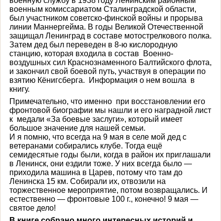
военную службу в 1938 году Ленинским районным
военным комиссариатом Сталинградской области,
был участником советско-финской войны и прорыва
линии Маннергейма. В годы Великой Отечественной
защищал Ленинград в составе мотострелкового полка.
Затем дед был переведен в 8-ю кислородную
станцию, которая входила в состав Военно-
воздушных сил Краснознаменного Балтийского флота,
и закончил свой боевой путь, участвуя в операции по
взятию Кёнигсберга. Информация о нем вошла в
книгу.
Примечательно, что именно при восстановлении его
фронтовой биографии мы нашли и его наградной лист
к медали «За боевые заслуги», который имеет
большое значение для нашей семьи.
И я помню, что всегда на 9 мая в селе мой дед с
ветеранами собирались клубе. Тогда ещё
семидесятые годы были, когда в район их приглашали
в Ленинск, они ездили тоже. У них всегда было —
приходила машина в Царев, потому что там до
Ленинска 15 км. Собирали их, отвозили на
торжественное мероприятие, потом возвращались. И
естественно — фронтовые 100 г., конечно! 9 мая —
святое дело!
В книге собрано много интересных историй и