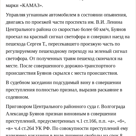
марки «КАМАЗ».
Управляя угнанным автомобилем в состоянии опьянения,
двигаясь по проезжей части проспекта им. В.И. Ленина
Центрального района со скоростью более 60 км/ч, Буянов
проехал на красный сигнал светофора и совершил наезд на
пешехода Сергея Т., пересекавшего проезжую часть по
регулируемому пешеходному переходу на зеленый сигнал
светофора. От полученных травм пешеход скончался на
месте. После совершенного дорожно-транспортного
происшествия Буянов скрылся с места происшествия.
В судебном заседании подсудимый вину в совершении
преступления полностью признал, выразив раскаяние в
содеянном.
Приговором Центрального районного суда г. Волгограда
Александр Буянов признан виновным в совершении
преступлений, предусмотренных ч.1 ст.166, п.п. «а», «б»,
«в» ч.4 ст.264 УК РФ. По совокупности преступлений ему
назначено наказание в виде лишения свободы на срок 8