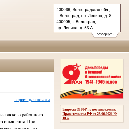
400066, Волгоградская обл.,
г. Волгоград, пр. Ленина, д. 8
400005, г. Волгоград,
пр. Ленина, д. 53 А
Тел.: (8442) 38-21-98, 23-87-44
развернуть
oblsud.vol@sudrf.ru
версия для печати
Запросы ОПФР по постановлению
Правительства РФ от 28.06.2021 №
лласовского районного
1037
го опьянения. При
шумела, выказывала