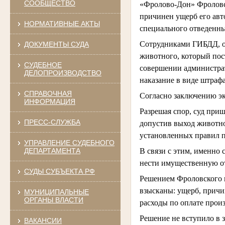
СООБЩЕСТВО
«Фролово-Дон» Фроловск
причинен ущерб его авт
НОРМАТИВНЫЕ АКТЫ
специального отведенных
Сотрудниками ГИБДД, о
ДОКУМЕНТЫ СУДА
животного, который по
СУДЕБНОЕ
совершении администрат
ДЕЛОПРОИЗВОДСТВО
наказание в виде штрафа
СПРАВОЧНАЯ
Согласно заключению эк
ИНФОРМАЦИЯ
Разрешая спор, суд при
ПРЕСС-СЛУЖБА
допустив выход животно
установленных правил 
УПРАВЛЕНИЕ СУДЕБНОГО
В связи с этим, именно 
ДЕПАРТАМЕНТА
нести имущественную от
СУДЫ СУБЪЕКТА РФ
Решением Фроловского г
взысканы: ущерб, причи
МУНИЦИПАЛЬНЫЕ
ОРГАНЫ ВЛАСТИ
расходы по оплате произ
Решение не вступило в 
ВАКАНСИИ