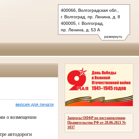
400066, Волгоградская обл.,
г. Волгоград, пр. Ленина, д. 8
400005, г. Волгоград,
пр. Ленина, д. 53 А
Тел.: (8442) 38-21-98, 23-87-44
развернуть
oblsud.vol@sudrf.ru
версия для печати
ями о возмещении
Запросы ОПФР по постановлению
Правительства РФ от 28.06.2021 №
1037
етре автодороги