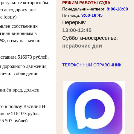
результате которого был
РЕЖИМ РАБОТЫ СУДА
Понедельник-четверг:
9:00-18:00
з автодорогу вне
Пятница:
9:00-16:45
е (овцу).
Перерыв:
влен собственник
13:00-13:45
изнан виновным в
Суббота-воскресенье:
Ф, и ему назначено
нерабочие дни
ставила 516973 рублей.
ТЕЛЕФОННЫЙ СПРАВОЧНИК
ил дорожного движения,
спечил соблюдение
ичинён вред, должен
о в пользу Василия Н.
мере 516 973 рубля,
25 597 рублей.