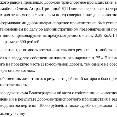
ого района произошло дорожно-транспортное происшествие, в 
омобилю Опель Астра. Причиной ДТП явился перегон скота чере
 для этого мест, в связи с чем истец совершил наезд на животно
формлявшими дорожно-транспортное происшествие, был устано
становлением по делу об административном правонарушении пр
ивного правонарушения, предусмотренного ч.2 ст.12.29 КоАП Р
 в размере 800 рублей.
спертизы, стоимость восстановительного ремонта автомобиля со
шёл к выводу, что собственник животного нарушил п. 25.4 Прав
го на проезжую часть автомобильной дороги, тем самым не обе
перегона животных.
собственник животного, в результате действий которого был пр
ветственность.
ородского суда Волгоградской области с собственника животног
ненный в результате дорожно-транспортного происшествия в раз
водства экспертизы - 10000 рублей, а также судебные расходы – 
законную силу.