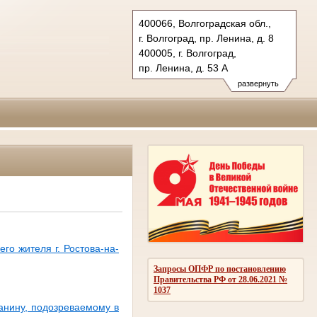
400066, Волгоградская обл.,
г. Волгоград, пр. Ленина, д. 8
400005, г. Волгоград,
пр. Ленина, д. 53 А
Тел.: (8442) 38-21-98, 23-87-44
развернуть
oblsud.vol@sudrf.ru
го жителя г. Ростова-на-
Запросы ОПФР по постановлению
Правительства РФ от 28.06.2021 №
1037
анину, подозреваемому в