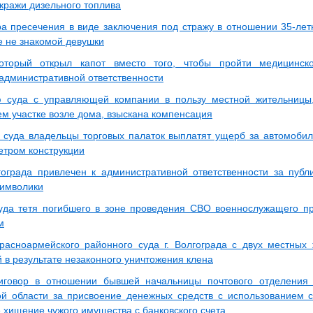
кражи дизельного топлива
а пресечения в виде заключения под стражу в отношении 35-летн
е не знакомой девушки
который открыл капот вместо того, чтобы пройти медицинско
 административной ответственности
 суда с управляющей компании в пользу местной жительницы
м участке возле дома, взыскана компенсация
суда владельцы торговых палаток выплатят ущерб за автомобил
етром конструкции
ограда привлечен к административной ответственности за пуб
символики
да тетя погибшего в зоне проведения СВО военнослужащего пр
м
асноармейского районного суда г. Волгограда с двух местных
 в результате незаконного уничтожения клена
иговор в отношении бывшей начальницы почтового отделения
ой области за присвоение денежных средств с использованием 
е хищение чужого имущества с банковского счета