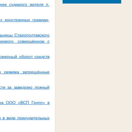
.
нее судимого жителя п.
х иностранных граждан,
льницы Старополтавского
акомого, совершённом с
вомерный оборот средств
го режима запрещённые
ости за заведомо ложный
тора ООО «ВСП Групп» в
я в виде принудительных