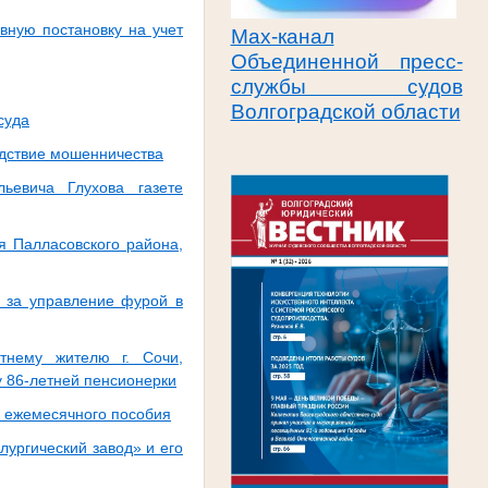
вную постановку на учет
Max-канал
Объединенной пресс-
службы судов
Волгоградской области
суда
едствие мошенничества
льевича Глухова газете
я Палласовского района,
и за управление фурой в
тнему жителю г. Сочи,
у 86-летней пенсионерки
е ежемесячного пособия
ургический завод» и его