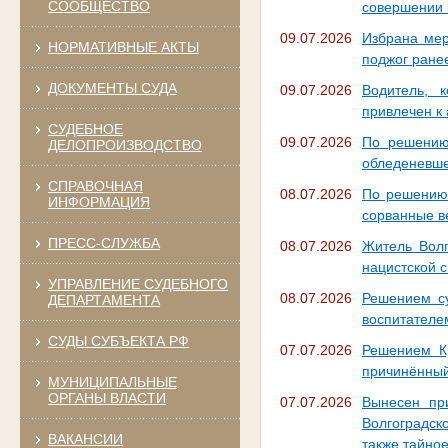
СООБЩЕСТВО
совершении 
09.07.2026
Избрана мер
НОРМАТИВНЫЕ АКТЫ
поджог ране
ДОКУМЕНТЫ СУДА
09.07.2026
Водитель, 
привлечен к
СУДЕБНОЕ
09.07.2026
По решению
ДЕЛОПРОИЗВОДСТВО
обледеневше
СПРАВОЧНАЯ
08.07.2026
По решению 
ИНФОРМАЦИЯ
сорванные в
ПРЕСС-СЛУЖБА
08.07.2026
Житель Волг
нацистской 
УПРАВЛЕНИЕ СУДЕБНОГО
08.07.2026
Решением су
ДЕПАРТАМЕНТА
воспитателе
СУДЫ СУБЪЕКТА РФ
07.07.2026
Решением Кр
причинённый
МУНИЦИПАЛЬНЫЕ
ОРГАНЫ ВЛАСТИ
07.07.2026
Вынесен пр
Волгоградск
ВАКАНСИИ
также тайно