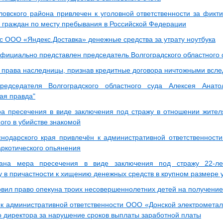
овского района привлечен к уголовной ответственности за фикти
 граждан по месту пребывания в Российской Федерации
 с ООО «Яндекс.Доставка» денежные средства за утрату ноутбука
официально представлен председатель Волгоградского областного 
 права наследницы, признав кредитные договора ничтожными всл
редседателя Волгоградского областного суда Алексея Анато
ая правда"
а пресечения в виде заключения под стражу в отношении жител
ого в убийстве знакомой
нодарского края привлечён к административной ответственност
аркотического опьянения
ана мера пресечения в виде заключения под стражу 22-ле
 в причастности к хищению денежных средств в крупном размере 
овил право опекуна троих несовершеннолетних детей на получени
 к административной ответственности ООО «Донской электрометалл
о директора за нарушение сроков выплаты заработной платы