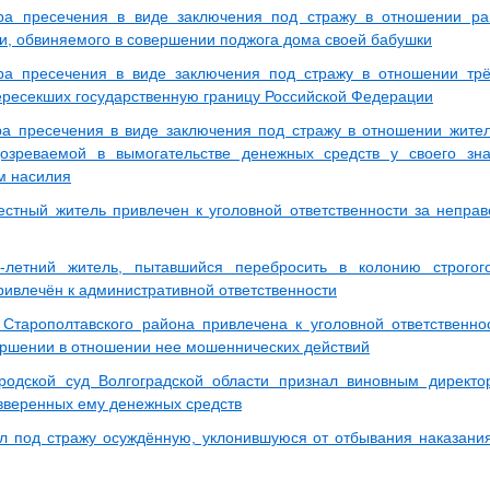
ра пресечения в виде заключения под стражу в отношении ра
, обвиняемого в совершении поджога дома своей бабушки
а пресечения в виде заключения под стражу в отношении трё
ересекших государственную границу Российской Федерации
а пресечения в виде заключения под стражу в отношении жите
дозреваемой в вымогательстве денежных средств у своего зн
м насилия
естный житель привлечен к уголовной ответственности за непра
-летний житель, пытавшийся перебросить в колонию строго
ривлечён к административной ответственности
Старополтавского района привлечена к уголовной ответственн
ершении в отношении нее мошеннических действий
ородской суд Волгоградской области признал виновным дирек
вверенных ему денежных средств
л под стражу осуждённую, уклонившуюся от отбывания наказани